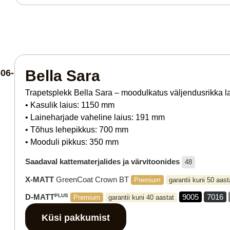
Bella Sara
Trapetsplekk Bella Sara – moodulkatus väljendusrikka laine
• Kasulik laius: 1150 mm
• Laineharjade vaheline laius: 191 mm
• Tõhus lehepikkus: 700 mm
• Mooduli pikkus: 350 mm
Saadaval kattematerjalides ja värvitoonides
48
X-MATT
GreenCoat Crown BT
Premium
garantii kuni 50 aast
D-MATT
PLUS
9005
7016
Premium
garantii kuni 40 aastat
Küsi pakkumist