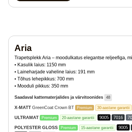
Aria
Trapetsplekk Aria – moodulkatus elegantse reljeefiga, mi
• Kasulik laius: 1150 mm
• Laineharjade vaheline laius: 191 mm
• Tõhus lehepikkus: 700 mm
• Mooduli pikkus: 350 mm
Saadaval kattematerjalides ja värvitoonides
48
X-MATT
GreenCoat Crown BT
Premium
30-aastane garantii
ULTRAMAT
9005
7016
7
Premium
20-aastane garantii
POLYESTER GLOSS
9005
Premium
15-aastane garantii