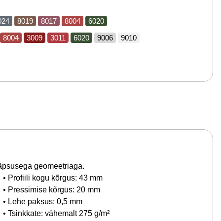
024
8019
8017
8004
6020
8004
3009
3011
6020
9006
9010
täpsusega geomeetriaga.
• Profiili kogu kõrgus: 43 mm
• Pressimise kõrgus: 20 mm
• Lehe paksus: 0,5 mm
• Tsinkkate: vähemalt 275 g/m²