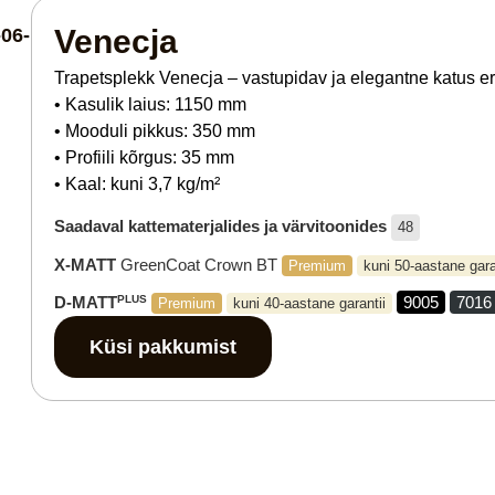
Venecja
Trapetsplekk Venecja – vastupidav ja elegantne katus e
• Kasulik laius: 1150 mm
• Mooduli pikkus: 350 mm
• Profiili kõrgus: 35 mm
• Kaal: kuni 3,7 kg/m²
Saadaval kattematerjalides ja värvitoonides
48
X-MATT
GreenCoat Crown BT
Premium
kuni 50-aastane gara
D-MATT
PLUS
9005
7016
Premium
kuni 40-aastane garantii
Küsi pakkumist