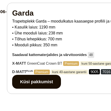
Garda
Trapetsplekk Garda – moodulkatus kaasaegse profiili j
• Kasulik laius: 1190 mm
• Ühe mooduli laius: 238 mm
• Tõhus lehepikkus: 700 mm
• Mooduli pikkus: 350 mm
Saadaval kattematerjalides ja värvitoonides
48
X-MATT
GreenCoat Crown BT
Premium
kuni 50-aastane gara
D-MATT
PLUS
9005
7016
Premium
kuni 40-aastane garantii
Küsi pakkumist