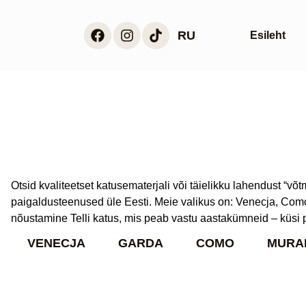
RU
Esileht
Otsid kvaliteetset katusematerjali või täielikku lahendust “v
paigaldusteenused üle Eesti. Meie valikus on: Venecja, Como, 
nõustamine Telli katus, mis peab vastu aastakümneid – küsi 
VENECJA
GARDA
COMO
MURA