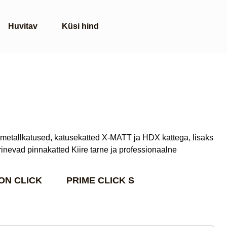
Huvitav
Küsi hind
t, metallkatused, katusekatted X-MATT ja HDX kattega, lisaks
rinevad pinnakatted Kiire tarne ja professionaalne
ON CLICK
PRIME CLICK S