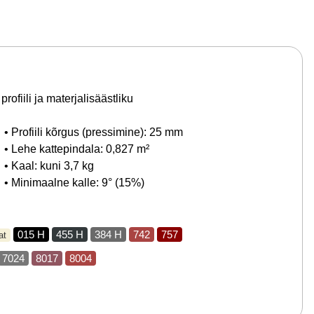
fiili ja materjalisäästliku
• Profiili kõrgus (pressimine): 25 mm
• Lehe kattepindala: 0,827 m²
• Kaal: kuni 3,7 kg
• Minimaalne kalle: 9° (15%)
015 H
455 H
384 H
742
757
at
7024
8017
8004