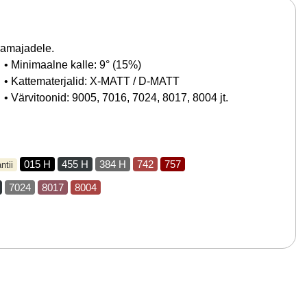
ramajadele.
• Minimaalne kalle: 9° (15%)
• Kattematerjalid: X-MATT / D-MATT
• Värvitoonid: 9005, 7016, 7024, 8017, 8004 jt.
015 H
455 H
384 H
742
757
ntii
7024
8017
8004