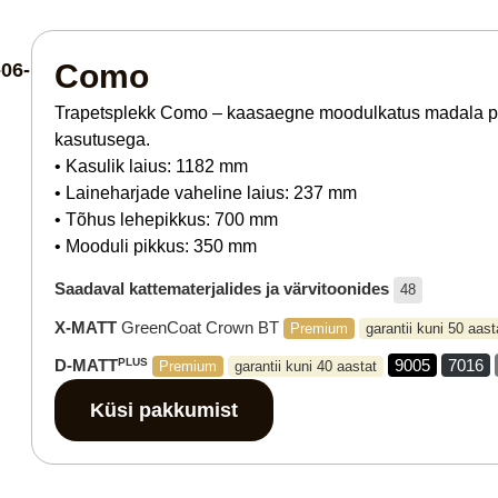
Como
Trapetsplekk Como – kaasaegne moodulkatus madala profi
kasutusega.
• Kasulik laius: 1182 mm
• Laineharjade vaheline laius: 237 mm
• Tõhus lehepikkus: 700 mm
• Mooduli pikkus: 350 mm
Saadaval kattematerjalides ja värvitoonides
48
X-MATT
GreenCoat Crown BT
Premium
garantii kuni 50 aast
D-MATT
PLUS
9005
7016
Premium
garantii kuni 40 aastat
Küsi pakkumist