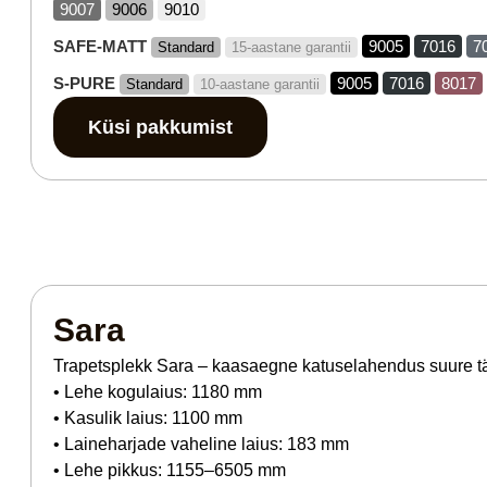
9007
9006
9010
SAFE-MATT
9005
7016
7
Standard
15-aastane garantii
S-PURE
9005
7016
8017
Standard
10-aastane garantii
Küsi pakkumist
Sara
Trapetsplekk Sara – kaasaegne katuse­lahendus suure 
• Lehe kogu­laius: 1180 mm
• Kasulik laius: 1100 mm
• Laine­harjade vaheline laius: 183 mm
• Lehe pikkus: 1155–6505 mm