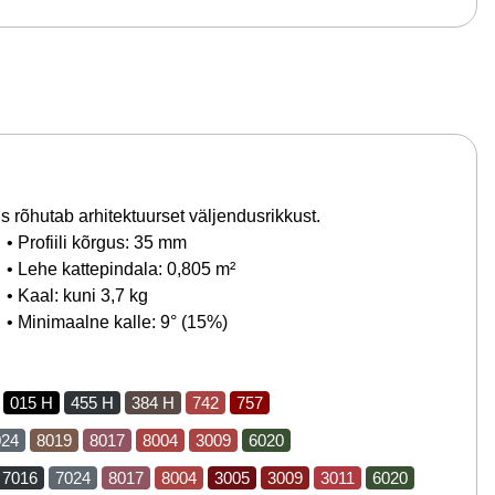
s rõhutab arhitektuurset väljendusrikkust.
• Profiili kõrgus: 35 mm
• Lehe kattepindala: 0,805 m²
• Kaal: kuni 3,7 kg
• Minimaalne kalle: 9° (15%)
015 H
455 H
384 H
742
757
024
8019
8017
8004
3009
6020
7016
7024
8017
8004
3005
3009
3011
6020