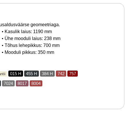
a usaldusväärse geomeetriaga.
• Kasulik laius: 1190 mm
• Ühe mooduli laius: 238 mm
• Tõhus lehepikkus: 700 mm
• Mooduli pikkus: 350 mm
015 H
455 H
384 H
742
757
ntii
7024
8017
8004