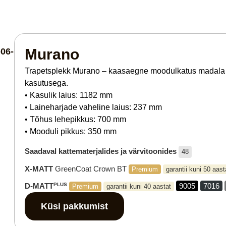
Murano
Trapetsplekk Murano – kaasaegne moodulkatus madala pro
kasutusega.
• Kasulik laius: 1182 mm
• Laineharjade vaheline laius: 237 mm
• Tõhus lehepikkus: 700 mm
• Mooduli pikkus: 350 mm
Saadaval kattematerjalides ja värvitoonides
48
X-MATT
GreenCoat Crown BT
Premium
garantii kuni 50 aast
D-MATT
PLUS
9005
7016
Premium
garantii kuni 40 aastat
Küsi pakkumist