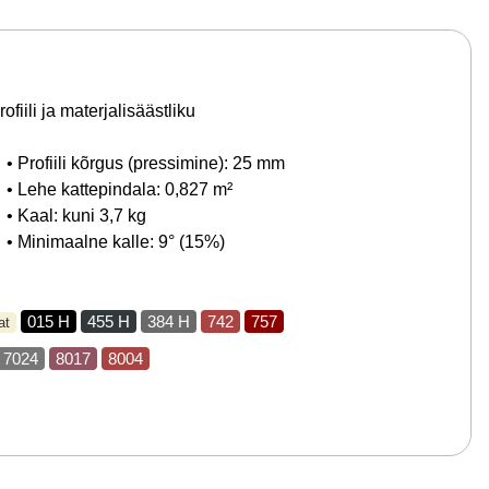
ili ja materjalisäästliku
• Profiili kõrgus (pressimine): 25 mm
• Lehe kattepindala: 0,827 m²
• Kaal: kuni 3,7 kg
• Minimaalne kalle: 9° (15%)
015 H
455 H
384 H
742
757
at
7024
8017
8004