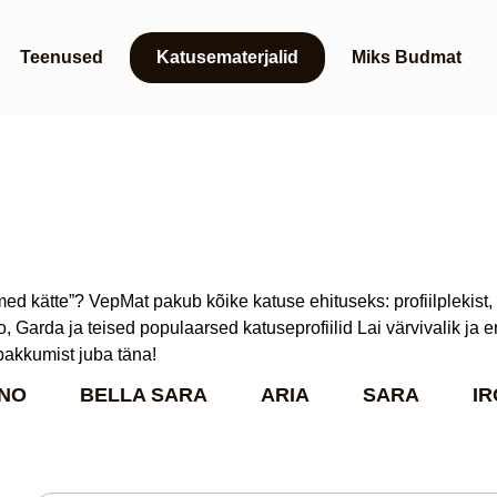
Teenused
Katusematerjalid
Miks Budmat
õtmed kätte”? VepMat pakub kõike katuse ehituseks: profiilplekis
Garda ja teised populaarsed katuseprofiilid Lai värvivalik ja e
pakkumist juba täna!
NO
BELLA SARA
ARIA
SARA
IR