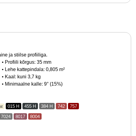
 ja stiilse profiiliga.
• Profiili kõrgus: 35 mm
• Lehe kattepindala: 0,805 m²
• Kaal: kuni 3,7 kg
• Minimaalne kalle: 9° (15%)
015 H
455 H
384 H
742
757
at
7024
8017
8004