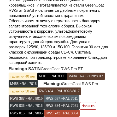
кровельщиков. Изготавливается из стали GreenCoat
RWS от SSAB и отличается двойным покрытием с
повышенной устойчивостью к царапинам.
Обеспечивает отличную герметичность благодаря
запатентованной технологии сборки. Высокая
устойчивость к коррозии, ультрафиолетовому
излучению и механическим повреждениям
гарантирует долгий срок службы. Доступна в
размерах 125/90, 135/90 и 150/100. Гарантия 30 лет для
классов окружающей среды C1–C4. Система
безопасна при транспортировке и хранении благодаря
заводской защите.
Flamingo SATIN
GreenCoat RWS Pro BT
M015 ~RAL 9005
M434 ~RAL 8028/8017
гарантия 40 лет
Flamingo
GreenCoat RWS Pro
M455 ~RAL 7016
RWS 434 ~RAL 8028/8017
гарантия 30 лет
RWS 387 ~RAL 8019
RWS 087 ~RAL 7011
RWS 036 ~RAL 7016
RWS 534 ~RAL 7021
Новинка
RWS 015 ~RAL 9005
RWS 742 ~RAL 8004