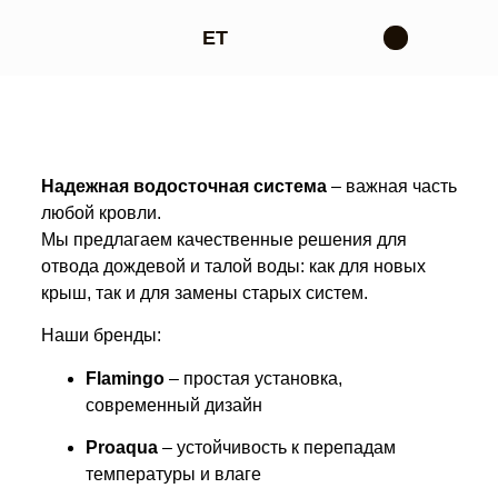
ET
Монтаж кровли
Ремонт кровли
Замена крыши
Устранение протечек крыши
Утепление крыши
Кровельные Материалы по Всей Эстонии
Водосточные системы
Подшивка карниза
Ограждающие системы
Надежная водосточная система
– важная часть
любой кровли.
Мы предлагаем качественные решения для
отвода дождевой и талой воды: как для новых
крыш, так и для замены старых систем.
Наши бренды:
Flamingo
– простая установка,
современный дизайн
Proaqua
– устойчивость к перепадам
температуры и влаге