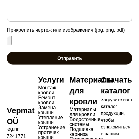
Прикрепить чертеж или изображения (jpg, png, pdf)
Отправить
Услуги
Материалы
Скачать
Монтаж
для
каталог
кровли
Ремонт
Загрузите наш
кровли
кровли
каталог
Замена
Vepmat
Материалы
крыши
продукции,
для кровли
Утепление
Водосточные
OÜ
чтобы
крыши
системы
ознакомиться
Устранение
Reg.nr.
Подшивка
протечек
с нашим
карниза
17241771
крыши