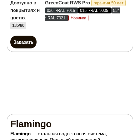
Доступно в
GreenCoat RWS Pro
гарантия 50 лет
покрытиях и
036 ~RAL 7016
015 ~RAL 9005
534
цветах
~RAL 7021
Новинка
135/80
Заказать
Flamingo
Flamingo
— стальная водосточная система,
рекомендованная Польской ассоциацией