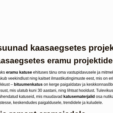
suunad kaasaegsetes projek
aasaegsetes eramu projektid
kuks
eramu katuse
ehituses tänu oma vastupidavusele ja mitme
b veekindlust ning kaitset ilmastikutingimuste eest, mis on erit
ikkust –
bituumenkatus
on kerge paigaldatav ja keskkonnasõbr
ust, mis ulatub kuni 30 aastani, ning lihtsat hooldust. Tulev
 ühendatud katuseid, mis muudavad
katusematerjalid
osa nutika
tesse, keskendudes paigaldusele, trendidele ja kuludele.