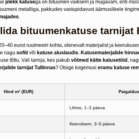
ise
plekk katuse
ga on bituumen vaiksem ja mugavam, eriti müra 
tuumeni metalliga, pakkudes vastupidavust äärmuslikele tingi
 majades
.
lida bituumenkatuse tarnijat 
0–40 eurot ruutmeetri kohta, olenevalt materjalist ja keerukus
nte nagu
sofiit
või
katuse aluslaudis
.
Katusematerjalide hinna
use tõttu. Vali tarnija, kes pakub
võtmed kätte katusetöid
, na
jalide tarnijat Tallinnas
? Otsige kogemusi
eramu katuse re
Hind m² (EUR)
Paigaldu
Lihtne, 1–2 päeva
Keerulisem, 3–5 päeva