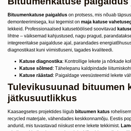
Bituumenkatuse paigaldus 
Bituumenkatuse paigaldus
on protsess, mis nõuab täpsus
demonteerimisega, kui tegemist on
maja katuse vahetuse
lekkeid. Professionaalsed katusetöölised soovitavad
katus
lihtne – väiksemad kahjustused, nagu pragud, parandataks
integreeritakse paigalduse ajal, parandades energiatõhusus
diagnostikast kuni viimistluseni, tagades kvaliteedi.
Katuse diagnostika
: Kontrollige lekete ja nõrkade k
Katuse sõlmed
: Tähelepanu kaldpindade liitumiskoh
Katuse räästad
: Paigaldage veesüsteemid lekete väl
Tulevikusuunad bituumen k
jätkusuutlikkus
Kaasaegsetes projektides liigub
bituumen katus
rohelisem
recycled materjale, vähendades keskkonnamõju. Eestis po
andurid, mis tuvastavad niiskust enne lekete tekkimist.
Lame