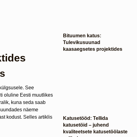
Bituumen katus:
Tulevikusuunad
kaasaegsetes projektides
tides
es
külgsusele. See
i oluline Eesti muutlikes
alik, kuna seda saab
ikusuundades näeme
st kodust. Selles artiklis
Katusetööd: Tellida
katusetöid – juhend
kvaliteetsete katusetöölaste