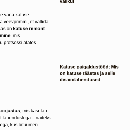
valikul
ee vana katuse
a veevprimmi, et vältida
osas on
katuse remont
amine
, mis
u protsessi alates
Katuse paigaldustööd: Mis
on katuse räästas ja selle
disainilahendused
soojustus
, mis kasutab
ilahendustega – näiteks
ega, kus bituumen