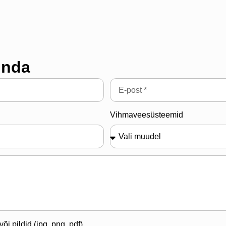
inda
Vihmaveesüsteemid
õi pildid (jpg, png, pdf)