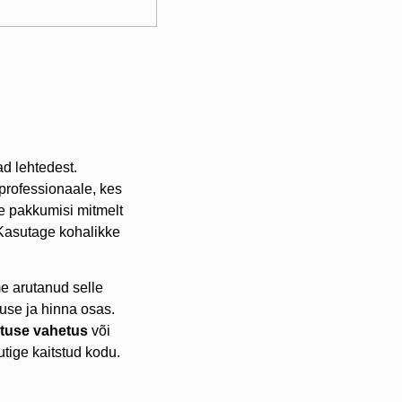
d lehtedest.
rofessionaale, kes
ge pakkumisi mitmelt
Kasutage kohalikke
e arutanud selle
vuse ja hinna osas.
tuse vahetus
või
utige kaitstud kodu.