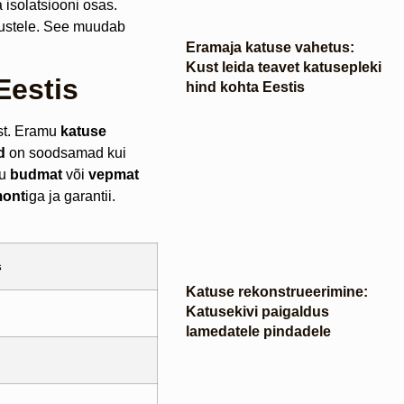
isolatsiooni osas.
mustele. See muudab
Eramaja katuse vahetus:
Kust leida teavet katusepleki
Eestis
hind kohta Eestis
est. Eramu
katuse
d
on soodsamad kui
gu
budmat
või
vepmat
mont
iga ja garantii.
s
Katuse rekonstrueerimine:
Katusekivi paigaldus
lamedatele pindadele