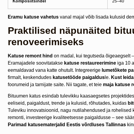
Komposiitsindel
25–40
Eramu katuse vahetus
vanal majal võib lisada kulusid demo
Praktilised näpunäited bit
renoveerimiseks
Katuse remont hind
on madal, kui tegutseda õigeaegselt –
Eramajadele soovitatakse
katuse restaureerimine
iga 10 a
eemaldavad vana katte ohutult. Integreerige
lumetõkete pa
firmalt, keskendudes
katusetööde paigaldus
le.
Kust leida
foorumeid ja tarnijate saite. Nii tagate, et teie
maja katuse 
Bituumen katus esindab tulevikku kaasaegsetes projektides
eeliseid, paigaldust, trende ja kulusid, rõhutades, kuidas
bi
Tuleviku innovatsioonid, nagu nutilahendused ja rohelised 
remonti, investeerige kvaliteetsesse paigaldusse – see sääst
Parimad katusematerjalid Eestis võrdluses Tallinnas
kin