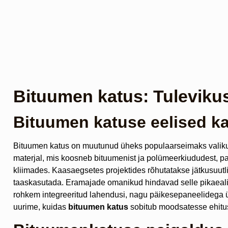
Bituumen katus: Tuleviku
Bituumen katuse eelised k
Bituumen katus on muutunud üheks populaarseimaks vali
materjal, mis koosneb bituumenist ja polümeerkiududest, paku
kliimades. Kaasaegsetes projektides rõhutatakse jätkusuutl
taaskasutada. Eramajade omanikud hindavad selle pikaealis
rohkem integreeritud lahendusi, nagu päikesepaneelidega
uurime, kuidas
bituumen katus
sobitub moodsatesse ehitus