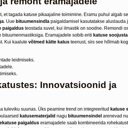
ja remont eramajadele
t, et tagada katuse pikaajaline toimimine. Eramu puhul algab s
ga
. Uue
bituumensindla
paigaldamisel kasutatakse aluslauda j
e paigaldus
teostada suvel, kui ilmastik on soodne. Remondi 
e bituumenmastiksiga. Eramajadele sobib eriti
katuse soojust
t. Kui kaalute
võtmed kätte katus
teenust, siis see hõlmab kog
ohtade leidmiseks.
tadele.
timiseks.
atustes: Innovatsioonid ja
a tuleviku suunas. Üks peamine trend on integreeritud
katuse 
pulaarsed
katusematerjalid
nagu
bituumensindel
arenevad nut
katuse paigaldus
eramajadele saab kombineerida rohekatust