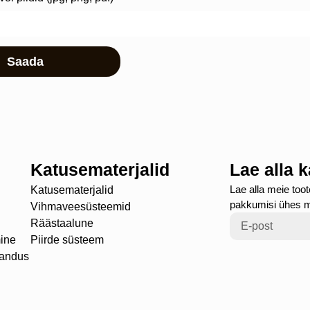
Saada
Katusematerjalid
Lae alla 
Lae alla meie toot
Katusematerjalid
pakkumisi ühes 
Vihmaveesüsteemid
Räästaalune
ine
Piirde süsteem
randus