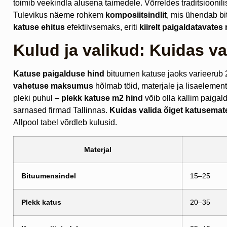
toimib veekindla alusena taimedele. Võrreldes traditsioonil
Tulevikus näeme rohkem
komposiitsindlit
, mis ühendab bi
katuse ehitus
efektiivsemaks, eriti
kiirelt paigaldatavates
Kulud ja valikud: Kuidas va
Katuse paigalduse hind
bituumen katuse jaoks varieerub 2
vahetuse maksumus
hõlmab töid, materjale ja lisaeleme
pleki puhul –
plekk katuse m2 hind
võib olla kallim paigald
sarnased firmad Tallinnas.
Kuidas valida õiget katusemater
Allpool tabel võrdleb kulusid.
Materjal
Bituumensindel
15–25
Plekk katus
20–35