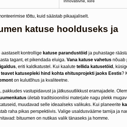
Innovatiivne, kiire
nteerimise tõttu, kuid säästab pikaajaliselt.
uumen katuse hoolduseks ja
 aastaselt kontrollige
katuse parandustöid
ja puhastage räästa
asta tagant, et pikendada eluiga.
Vana katuse vahetus
nõuab p
igaldus
, eriti kaldkatustel. Kui kaalute
tellida katusetöid
, küsi
 teavet katusepleki hind kohta ehitusprojekti jaoks Eestis
? 
remont
on kulutõhus ja kvaliteetne.
, pakkudes vastupidavust ja jätkusuutlikkust eramajadele. Olem
tuumenkatus
ületab traditsioonilisi materjale nagu plekk muga
katuseid, muudavad selle ideaalseks valikuks. Kui planeerite
ka
ab raha pikas perspektiivis. Valige usaldusväärne tarnija ja na
nitavad: bituumen on nutikas valik tänaseks ja homme.