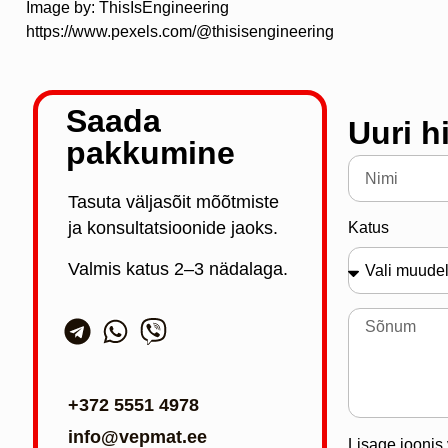
Image by: ThisIsEngineering
https://www.pexels.com/@thisisengineering
Saada
Uuri h
pakkumine
Tasuta väljasõit mõõtmiste
ja konsultatsioonide jaoks.
Katus
Valmis katus 2–3 nädalaga.
+372 5551 4978
info@vepmat.ee
Lisage joonis v