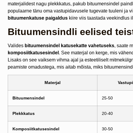
materjalidest nagu plekkkatus, pakub bituumensindel paindl
populaarne tänu oma vastupidavusele tugevate tuuleni ja vi
bituumenkatuse paigaldus
kiire viis taastada veekindlus i
Bituumensindli eelised teis
Valides
bituumensindel
katusekatte vahetuseks
, saate 
komposiitkatusesindel
. See materjal on kerge, mis vähend
Lisaks on see vaiksem vihma ajal ja esteetiliselt mitmekülg
peamiste omadustega, mis aitab mõista, miks bituumensind
Materjal
Vastupi
Bituumensindel
25-50
Plekkkatus
20-40
Komposiitkatusesindel
30-50