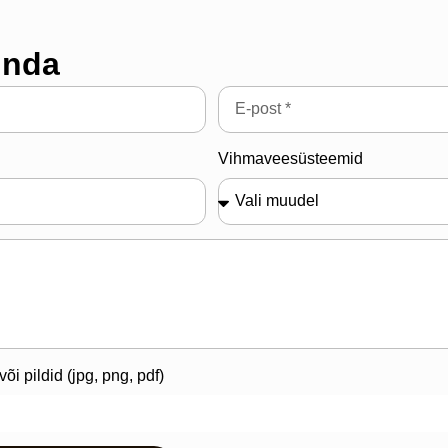
inda
Vihmaveesüsteemid
õi pildid (jpg, png, pdf)