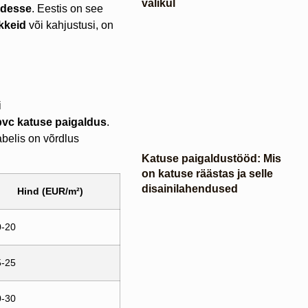
valikul
adesse
. Eestis on see
kkeid
või kahjustusi, on
i
pvc katuse paigaldus
.
tabelis on võrdlus
Katuse paigaldustööd: Mis
on katuse räästas ja selle
disainilahendused
Hind (EUR/m²)
0-20
5-25
0-30