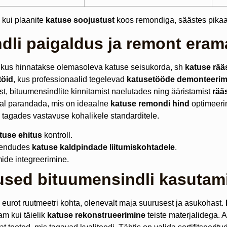
i kui plaanite
katuse soojustust
koos remondiga, säästes pikaaj
li paigaldus ja remont eram
, kus hinnatakse olemasoleva katuse seisukorda, sh
katuse rää
töid
, kus professionaalid tegelevad
katusetööde demonteerim
, bituumensindlite kinnitamist naelutades ning ääristamist
rää
al parandada, mis on ideaalne
katuse remondi hind
optimeeri
 tagades vastavuse kohalikele standarditele.
tuse ehitus
kontroll.
skendudes
katuse kaldpindade liitumiskohtadele
.
ide integreerimine.
lused bituumensindli kasutam
eurot ruutmeetri kohta, olenevalt maja suurusest ja asukohast.
am kui täielik
katuse rekonstrueerimine
teiste materjalidega. 