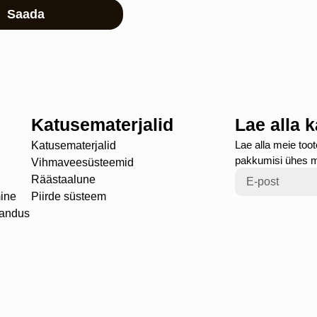
Saada
Katusematerjalid
Lae alla 
Lae alla meie toot
Katusematerjalid
pakkumisi ühes 
Vihmaveesüsteemid
Räästaalune
ine
Piirde süsteem
randus