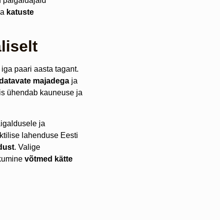
d paigaldajaid
da
katuste
iselt
iga paari aasta tagant.
aldatavate majadega
ja
 mis ühendab kauneuse ja
igaldusele ja
ktilise lahenduse Eesti
dust
. Valige
kkumine
võtmed kätte