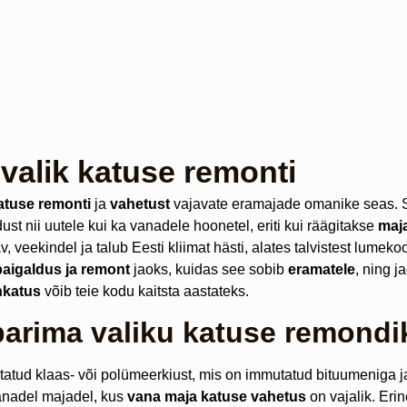
valik katuse remonti
atuse remonti
ja
vahetust
vajavate eramajade omanike seas. S
st nii uutele kui ka vanadele hoonetel, eriti kui räägitakse
maj
 veekindel ja talub Eesti kliimat hästi, alates talvistest lumeko
paigaldus ja remont
jaoks, kuidas see sobib
eramatele
, ning j
nkatus
võib teie kodu kaitsta aastateks.
parima valiku katuse remondi
tud klaas- või polümeerkiust, mis on immutatud bituumeniga ja
 vanadel majadel, kus
vana maja katuse vahetus
on vajalik. Erine