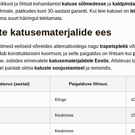
ikkust ja lihtsat kohandamist
katuse sõlmedesse
ja
kaldpind
hmale, pakkudes kuni 30-aastast garantii. Kui teie katusel on
le
lma suurt häiringut tekitamata.
te katusematerjalide ees
mitmeid eeliseid võrreldes alternatiividega nagu
trapetsplekk
võ
ab konstruktsiooni koormust, ja selle paigaldus on lihtsam kui
ne, sobides erinevatele
katusematerjalidele Eestis
. Allolevas 
el paistab silma
katuste soojustamisel
ja remondis.
davus (aastat)
Paigalduse lihtsus
Kõrge
1
Keskmine
1
Keskmine
2