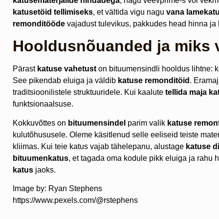
katusematerjalide hindadega
, nagu veevprime-s või vekmat
katusetöid tellimiseks
, et vältida vigu nagu
vana lamekat
remonditööde
vajadust tulevikus, pakkudes head hinna ja k
Hooldusnõuanded ja miks va
Pärast
katuse vahetust
on bituumensindli hooldus lihtne: ko
See pikendab eluiga ja väldib
katuse remonditöid
. Eramaj
traditsioonilistele struktuuridele. Kui kaalute
tellida maja ka
funktsionaalsuse.
Kokkuvõttes on
bituumensindel
parim valik
katuse remont
kulutõhususele. Oleme käsitlenud selle eeliseid teiste mater
kliimas. Kui teie katus vajab tähelepanu, alustage
katuse d
bituumenkatus
, et tagada oma kodule pikk eluiga ja rahu
katus
jaoks.
Image by: Ryan Stephens
https://www.pexels.com/@rstephens