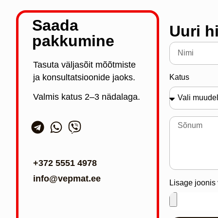
Saada
Uuri h
pakkumine
Tasuta väljasõit mõõtmiste
ja konsultatsioonide jaoks.
Katus
Valmis katus 2–3 nädalaga.
+372 5551 4978
info@vepmat.ee
Lisage joonis v