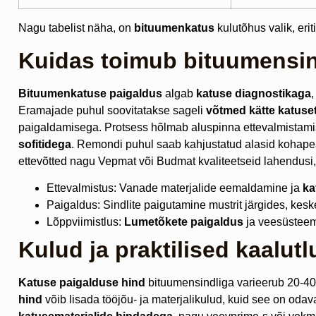
Nagu tabelist näha, on
bituumenkatus
kulutõhus valik, erit
Kuidas toimub bituumensind
Bituumenkatuse paigaldus
algab
katuse diagnostikaga
Eramajade puhul soovitatakse sageli
võtmed kätte katuse
paigaldamisega. Protsess hõlmab aluspinna ettevalmistamist
sofitidega
. Remondi puhul saab kahjustatud alasid kohape
ettevõtted nagu Vepmat või Budmat kvaliteetseid lahendusi,
Ettevalmistus: Vanade materjalide eemaldamine ja
ka
Paigaldus: Sindlite paigutamine mustrit järgides, ke
Lõppviimistlus:
Lumetõkete paigaldus
ja veesüsteem
Kulud ja praktilised kaalut
Katuse paigalduse hind
bituumensindliga varieerub 20-40 
hind
võib lisada tööjõu- ja materjalikulud, kuid see on odav