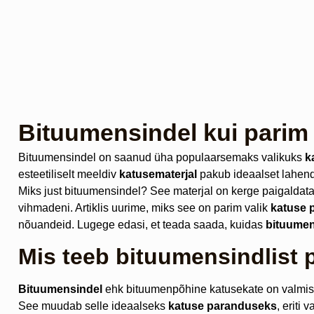
Bituumensindel kui parim 
Bituumensindel on saanud üha populaarsemaks valikuks
k
esteetiliselt meeldiv
katusematerjal
pakub ideaalset lahendu
Miks just bituumensindel? See materjal on kerge paigaldatav,
vihmadeni. Artiklis uurime, miks see on parim valik
katuse 
nõuandeid. Lugege edasi, et teada saada, kuidas
bituume
Mis teeb bituumensindlist 
Bituumensindel
ehk bituumenpõhine katusekate on valmista
See muudab selle ideaalseks
katuse paranduseks
, eriti