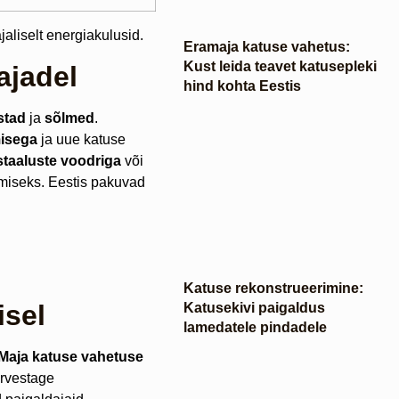
aliselt energiakulusid.
Eramaja katuse vahetus:
Kust leida teavet katusepleki
ajadel
hind kohta Eestis
stad
ja
sõlmed
.
isega
ja uue katuse
staaluste voodriga
või
miseks. Eestis pakuvad
Katuse rekonstrueerimine:
isel
Katusekivi paigaldus
lamedatele pindadele
Maja katuse vahetuse
Arvestage