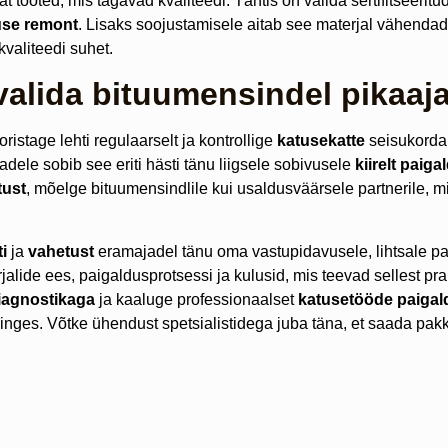
 tooted, mis tagavad kvaliteedi. Tähtis on valida sertifitseeritu
use remont
. Lisaks soojustamisele aitab see materjal vähenda
valiteedi suhet.
lida bituumensindel pikaajal
ristage lehti regulaarselt ja kontrollige
katusekatte
seisukorda 
adele sobib see eriti hästi tänu liigsele sobivusele
kiirelt paig
tust
, mõelge bituumensindlile kui usaldusväärsele partnerile,
i
ja
vahetust
eramajadel tänu oma vastupidavusele, lihtsale pa
jalide ees, paigaldusprotsessi ja kulusid, mis teevad sellest pra
iagnostikaga
ja kaaluge professionaalset
katusetööde paigal
 hinges. Võtke ühendust spetsialistidega juba täna, et saada pa