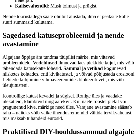
materjali.
Kaitsevahendid
: Mask tolmust ja prügist.
Nende tööriistadega saate ohutult alustada, ilma et peaksite kohe
suuri summasid kulutama.
Sagedased katuseprobleemid ja nende
avastamine
Algajana õppige ära tundma tüüpilisi märke, mis viitavad
probleemidele.
Vedeldused
ilmnevad laes plekkide kujul, mis võib
tähendada katusekatte lõhesid.
Sammal ja vetikad
kogunevad
niisketes kohtades, eriti kivikatustel, ja võivad põhjustada erosiooni.
Lehtede kuhjumine vihmaveerennides blokeerib vett, mis viib
üleujutusteni.
Kontrollige katust kevadel ja sügisel. Ronige üles ja vaadake
ülekatteid, klambreid ning äärekivi. Kui näete roostet plekil või
pragunenud kive, märkige need üles. Varajane avastamine säästab
raha – näiteks võib väike tihendusremondid vältida tervikvahetust,
mis maksab tuhandeid eurosid.
Praktilised DIY-hooldussammud algajale