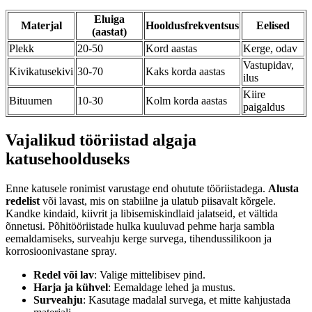
Eluiga
Materjal
Hooldusfrekventsus
Eelised
(aastat)
Plekk
20-50
Kord aastas
Kerge, odav
Vastupidav,
Kivikatusekivi
30-70
Kaks korda aastas
ilus
Kiire
Bituumen
10-30
Kolm korda aastas
paigaldus
Vajalikud tööriistad algaja
katusehoolduseks
Enne katusele ronimist varustage end ohutute tööriistadega.
Alusta
redelist
või lavast, mis on stabiilne ja ulatub piisavalt kõrgele.
Kandke kindaid, kiivrit ja libisemiskindlaid jalatseid, et vältida
õnnetusi. Põhitööriistade hulka kuuluvad pehme harja sambla
eemaldamiseks, surveahju kerge survega, tihendussilikoon ja
korrosioonivastane spray.
Redel või lav
: Valige mittelibisev pind.
Harja ja kühvel
: Eemaldage lehed ja mustus.
Surveahju
: Kasutage madalal survega, et mitte kahjustada