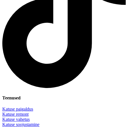
Teenused
Katuse paigaldus
Katuse remont
Katuse vahetus
Katuse soojustamine