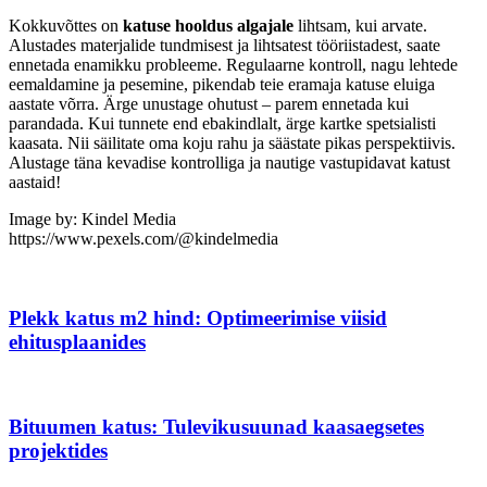
Kokkuvõttes on
katuse hooldus algajale
lihtsam, kui arvate.
Alustades materjalide tundmisest ja lihtsatest tööriistadest, saate
ennetada enamikku probleeme. Regulaarne kontroll, nagu lehtede
eemaldamine ja pesemine, pikendab teie eramaja katuse eluiga
aastate võrra. Ärge unustage ohutust – parem ennetada kui
parandada. Kui tunnete end ebakindlalt, ärge kartke spetsialisti
kaasata. Nii säilitate oma koju rahu ja säästate pikas perspektiivis.
Alustage täna kevadise kontrolliga ja nautige vastupidavat katust
aastaid!
Image by: Kindel Media
https://www.pexels.com/@kindelmedia
Plekk katus m2 hind: Optimeerimise viisid
ehitusplaanides
Bituumen katus: Tulevikusuunad kaasaegsetes
projektides