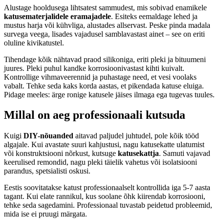
Alustage hooldusega lihtsatest sammudest, mis sobivad enamikele
katusematerjalidele eramajadele
. Esiteks eemaldage lehed ja
mustus harja või kühvliga, alustades allservast. Peske pinda madala
survega veega, lisades vajadusel samblavastast ainet – see on eriti
oluline kivikatustel.
Tihendage kõik nähtavad praod silikoniga, eriti pleki ja bituumeni
juures. Pleki puhul kandke korrosioonivastast kihti kuivalt.
Kontrollige vihmaveerennid ja puhastage need, et vesi voolaks
vabalt. Tehke seda kaks korda aastas, et pikendada katuse eluiga.
Pidage meeles: ärge ronige katusele jäises ilmaga ega tugevas tuules.
Millal on aeg professionaali kutsuda
Kuigi
DIY-nõuanded
aitavad paljudel juhtudel, pole kõik tööd
algajale. Kui avastate suuri kahjustusi, nagu katusekatte ulatumist
või konstruktsiooni nõrkust, kutsuge
katusekattja
. Samuti vajavad
keerulised remondid, nagu pleki täielik vahetus või isolatsiooni
parandus, spetsialisti oskusi.
Eestis soovitatakse katust professionaalselt kontrollida iga 5-7 aasta
tagant. Kui elate rannikul, kus soolane õhk kiirendab korrosiooni,
tehke seda sagedamini. Professionaal tuvastab peidetud probleemid,
mida ise ei pruugi märgata.