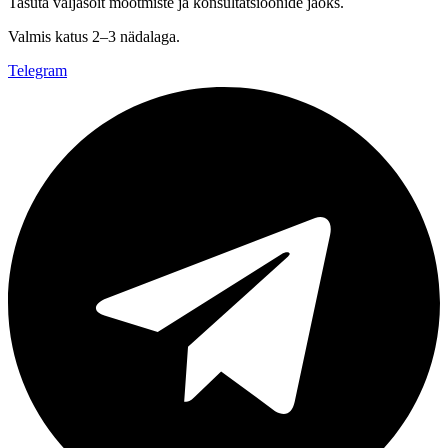
Tasuta väljasõit mõõtmiste ja konsultatsioonide jaoks.
Valmis katus 2–3 nädalaga.
Telegram