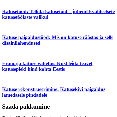
Katusetööd: Tellida katusetöid – juhend kvaliteetsete
katusetöölaste valikul
Katuse paigaldustööd: Mis on katuse räästas ja selle
disainilahendused
Eramaja katuse vahetus: Kust leida teavet
katusepleki hind kohta Eestis
Katuse rekonstrueerimine: Katusekivi paigaldus
lamedatele pindadele
Saada pakkumine