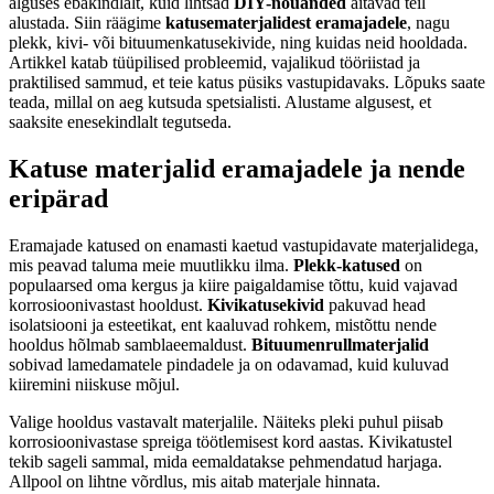
alguses ebakindlalt, kuid lihtsad
DIY-nõuanded
aitavad teil
alustada. Siin räägime
katusematerjalidest eramajadele
, nagu
plekk, kivi- või bituumenkatusekivide, ning kuidas neid hooldada.
Artikkel katab tüüpilised probleemid, vajalikud tööriistad ja
praktilised sammud, et teie katus püsiks vastupidavaks. Lõpuks saate
teada, millal on aeg kutsuda spetsialisti. Alustame algusest, et
saaksite enesekindlalt tegutseda.
Katuse materjalid eramajadele ja nende
eripärad
Eramajade katused on enamasti kaetud vastupidavate materjalidega,
mis peavad taluma meie muutlikku ilma.
Plekk-katused
on
populaarsed oma kergus ja kiire paigaldamise tõttu, kuid vajavad
korrosioonivastast hooldust.
Kivikatusekivid
pakuvad head
isolatsiooni ja esteetikat, ent kaaluvad rohkem, mistõttu nende
hooldus hõlmab samblaeemaldust.
Bituumenrullmaterjalid
sobivad lamedamatele pindadele ja on odavamad, kuid kuluvad
kiiremini niiskuse mõjul.
Valige hooldus vastavalt materjalile. Näiteks pleki puhul piisab
korrosioonivastase spreiga töötlemisest kord aastas. Kivikatustel
tekib sageli sammal, mida eemaldatakse pehmendatud harjaga.
Allpool on lihtne võrdlus, mis aitab materjale hinnata.