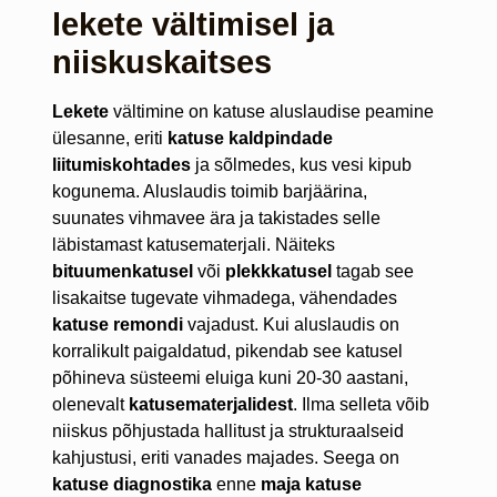
lekete vältimisel ja
niiskuskaitses
Lekete
vältimine on katuse aluslaudise peamine
ülesanne, eriti
katuse kaldpindade
liitumiskohtades
ja sõlmedes, kus vesi kipub
kogunema. Aluslaudis toimib barjäärina,
suunates vihmavee ära ja takistades selle
läbistamast katusematerjali. Näiteks
bituumenkatusel
või
plekkkatusel
tagab see
lisakaitse tugevate vihmadega, vähendades
katuse remondi
vajadust. Kui aluslaudis on
korralikult paigaldatud, pikendab see katusel
põhineva süsteemi eluiga kuni 20-30 aastani,
olenevalt
katusematerjalidest
. Ilma selleta võib
niiskus põhjustada hallitust ja strukturaalseid
kahjustusi, eriti vanades majades. Seega on
katuse diagnostika
enne
maja katuse