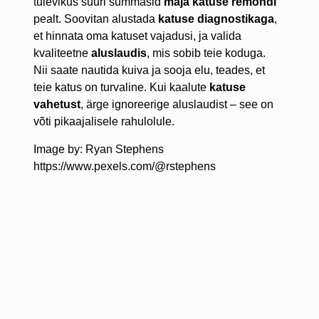
tulevikus suuri summasid
maja katuse remondi
pealt. Soovitan alustada
katuse diagnostikaga
,
et hinnata oma katuset vajadusi, ja valida
kvaliteetne
aluslaudis
, mis sobib teie koduga.
Nii saate nautida kuiva ja sooja elu, teades, et
teie katus on turvaline. Kui kaalute
katuse
vahetust
, ärge ignoreerige aluslaudist – see on
võti pikaajalisele rahulolule.
Image by: Ryan Stephens
https://www.pexels.com/@rstephens