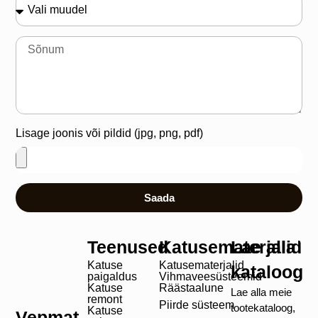
Lisage joonis või pildid (jpg, png, pdf)
Saada
Teenused
Katusematerjalid
Lae alla
Katuse
Katusematerjalid
kataloog
paigaldus
Vihmaveesüsteemid
Katuse
Räästaalune
Lae alla meie
remont
Piirde süsteem
tootekataloog,
Katuse
Vepmat