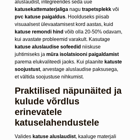
aluslaudist, integreerides seda uue
katusekattematerjaliga
nagu
trapetsplekk
või
pvc katuse paigaldus
. Hoolduseks piisab
visuaalsest ülevaatamisest kord aastas, kuid
katuse remondi hind
võib olla 20-50% odavam,
kui avastate probleemid varakult. Kasutage
katuse aluslaudise sofeedid
niiskuse
juhtimiseks ja
müra isolatsiooni paigaldamist
parema elukvaliteedi jaoks. Kui plaanite
katuste
soojustust
, arvestage aluslaudise paksusega,
et vältida soojustuse nihkumist.
Praktilised näpunäited ja
kulude võrdlus
erinevatele
katuselahendustele
Valides
katuse aluslaudist
, kaaluge materjali