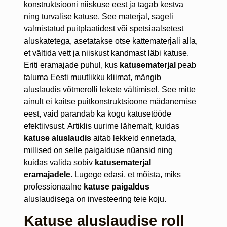
konstruktsiooni niiskuse eest ja tagab kestva
ning turvalise katuse. See materjal, sageli
valmistatud puitplaatidest või spetsiaalsetest
aluskatetega, asetatakse otse kattematerjali alla,
et vältida vett ja niiskust kandmast läbi katuse.
Eriti eramajade puhul, kus
katusematerjal
peab
taluma Eesti muutlikku kliimat, mängib
aluslaudis võtmerolli lekete vältimisel. See mitte
ainult ei kaitse puitkonstruktsioone mädanemise
eest, vaid parandab ka kogu katusetööde
efektiivsust. Artiklis uurime lähemalt, kuidas
katuse aluslaudis
aitab lekkeid ennetada,
millised on selle paigalduse nüansid ning
kuidas valida sobiv
katusematerjal
eramajadele
. Lugege edasi, et mõista, miks
professionaalne
katuse paigaldus
aluslaudisega on investeering teie koju.
Katuse aluslaudise roll