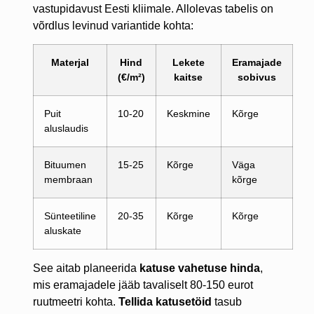
vastupidavust Eesti kliimale. Allolevas tabelis on
võrdlus levinud variantide kohta:
Materjal
Hind
Lekete
Eramajade
(€/m²)
kaitse
sobivus
Puit
10-20
Keskmine
Kõrge
aluslaudis
Bituumen
15-25
Kõrge
Väga
membraan
kõrge
Sünteetiline
20-35
Kõrge
Kõrge
aluskate
See aitab planeerida
katuse vahetuse hinda
,
mis eramajadele jääb tavaliselt 80-150 eurot
ruutmeetri kohta.
Tellida katusetöid
tasub