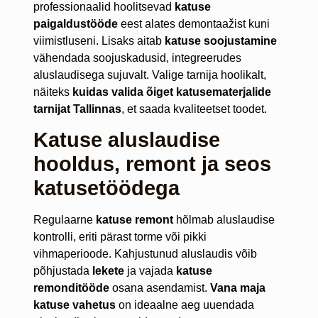
professionaalid hoolitsevad
katuse
paigaldustööde
eest alates demontaažist kuni
viimistluseni. Lisaks aitab
katuse soojustamine
vähendada soojuskadusid, integreerudes
aluslaudisega sujuvalt. Valige tarnija hoolikalt,
näiteks
kuidas valida õiget katusematerjalide
tarnijat Tallinnas
, et saada kvaliteetset toodet.
Katuse aluslaudise
hooldus, remont ja seos
katusetöödega
Regulaarne
katuse remont
hõlmab aluslaudise
kontrolli, eriti pärast torme või pikki
vihmaperioode. Kahjustunud aluslaudis võib
põhjustada
lekete
ja vajada
katuse
remonditööde
osana asendamist.
Vana maja
katuse vahetus
on ideaalne aeg uuendada