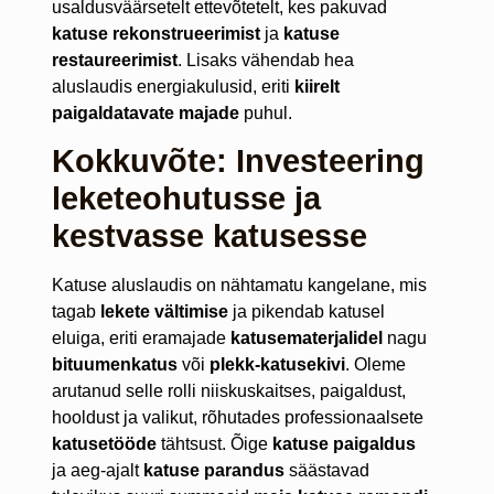
usaldusväärsetelt ettevõtetelt, kes pakuvad
katuse rekonstrueerimist
ja
katuse
restaureerimist
. Lisaks vähendab hea
aluslaudis energiakulusid, eriti
kiirelt
paigaldatavate majade
puhul.
Kokkuvõte: Investeering
leketeohutusse ja
kestvasse katusesse
Katuse aluslaudis on nähtamatu kangelane, mis
tagab
lekete vältimise
ja pikendab katusel
eluiga, eriti eramajade
katusematerjalidel
nagu
bituumenkatus
või
plekk-katusekivi
. Oleme
arutanud selle rolli niiskuskaitses, paigaldust,
hooldust ja valikut, rõhutades professionaalsete
katusetööde
tähtsust. Õige
katuse paigaldus
ja aeg-ajalt
katuse parandus
säästavad