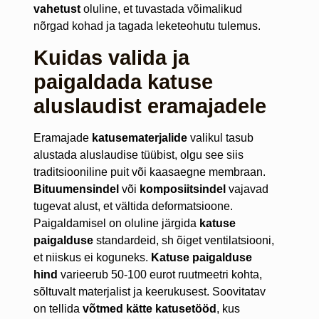
vahetust
oluline, et tuvastada võimalikud
nõrgad kohad ja tagada leketeohutu tulemus.
Kuidas valida ja
paigaldada katuse
aluslaudist eramajadele
Eramajade
katusematerjalide
valikul tasub
alustada aluslaudise tüübist, olgu see siis
traditsiooniline puit või kaasaegne membraan.
Bituumensindel
või
komposiitsindel
vajavad
tugevat alust, et vältida deformatsioone.
Paigaldamisel on oluline järgida
katuse
paigalduse
standardeid, sh õiget ventilatsiooni,
et niiskus ei koguneks.
Katuse paigalduse
hind
varieerub 50-100 eurot ruutmeetri kohta,
sõltuvalt materjalist ja keerukusest. Soovitatav
on tellida
võtmed kätte katusetööd
, kus