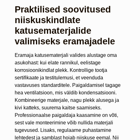
Praktilised soovitused
niiskuskindlate
katusematerjalide
valimiseks eramajadele
Eramaja katusematerjali valides alustage oma
asukohast: kui elate rannikul, eelistage
korrosioonikindlat plekk. Kontrollige tootja
sertifikaate ja testitulemusi, et veenduda
vastavuses standarditele. Paigaldamisel tagage
hea ventilatsioon, mis väldib kondensatsiooni.
Kombineerige materjale, nagu plekk alusega ja
kivi katteks, suurema kaitse saamiseks.
Professionaalse paigaldaja kaasamine on võti,
sest vale monteerimine võib nullida materjali
tugevused. Lisaks, regulaarne puhastamine
lehtedest ja samblast hoiab niiskuse eemal. Nii