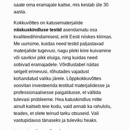
saate oma eramajale kaitse, mis kestab üle 30
aasta.
Kokkuvõttes on katusematerjalide
niiskuskindluse testid
asendamatu osa
kvaliteedihindamisest, eriti Eesti niiskes kliimas.
Me uurisime, kuidas need testid paljastavad
materjalide tugevusi, nagu pleki kiire kuivamine
või savikivi pikk eluiga, ning kuidas need
sobivad eramajadele. Võrdlustabel näitas
selgelt erinevusi, rõhutades vajadust
kohandatud valiku järele. Lõppkokkuvõttes
soovitan investeerida testitud materjalidesse ja
professionaalsesse paigaldusse, et vältida
tulevasi probleeme. Hea katuskindlus mitte
ainult kaitseb teie kodu, vaid annab ka rahulolu,
teades, et olete teinud tarku otsuseid. Vali
vastupidavus tänaseks ja tuleviku heaks.