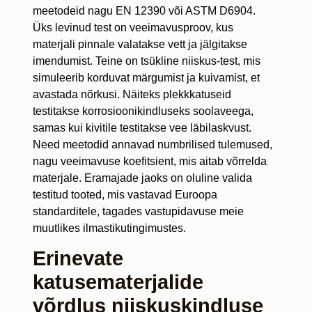
meetodeid nagu EN 12390 või ASTM D6904.
Üks levinud test on veeimavusproov, kus
materjali pinnale valatakse vett ja jälgitakse
imendumist. Teine on tsükline niiskus-test, mis
simuleerib korduvat märgumist ja kuivamist, et
avastada nõrkusi. Näiteks plekkkatuseid
testitakse korrosioonikindluseks soolaveega,
samas kui kivitile testitakse vee läbilaskvust.
Need meetodid annavad numbrilised tulemused,
nagu veeimavuse koefitsient, mis aitab võrrelda
materjale. Eramajade jaoks on oluline valida
testitud tooted, mis vastavad Euroopa
standarditele, tagades vastupidavuse meie
muutlikes ilmastikutingimustes.
Erinevate
katusematerjalide
võrdlus niiskuskindluse