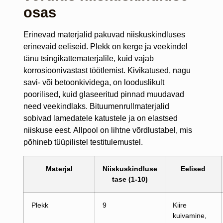
osas
Erinevad materjalid pakuvad niiskuskindluses
erinevaid eeliseid. Plekk on kerge ja veekindel
tänu tsingikattematerjalile, kuid vajab
korrosioonivastast töötlemist. Kivikatused, nagu
savi- või betoonkividega, on looduslikult
poorilised, kuid glaseeritud pinnad muudavad
need veekindlaks. Bituumenrullmaterjalid
sobivad lamedatele katustele ja on elastsed
niiskuse eest. Allpool on lihtne võrdlustabel, mis
põhineb tüüpilistel testitulemustel.
Materjal
Niiskuskindluse
Eelised
tase (1-10)
Plekk
9
Kiire
kuivamine,