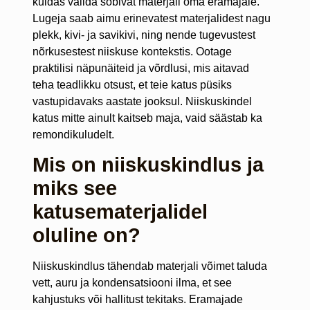
kuidas valida sobivat materjali oma eramajale.
Lugeja saab aimu erinevatest materjalidest nagu
plekk, kivi- ja savikivi, ning nende tugevustest
nõrkusestest niiskuse kontekstis. Ootage
praktilisi näpunäiteid ja võrdlusi, mis aitavad
teha teadlikku otsust, et teie katus püsiks
vastupidavaks aastate jooksul. Niiskuskindel
katus mitte ainult kaitseb maja, vaid säästab ka
remondikuludelt.
Mis on niiskuskindlus ja
miks see
katusematerjalidel
oluline on?
Niiskuskindlus tähendab materjali võimet taluda
vett, auru ja kondensatsiooni ilma, et see
kahjustuks või hallitust tekitaks. Eramajade