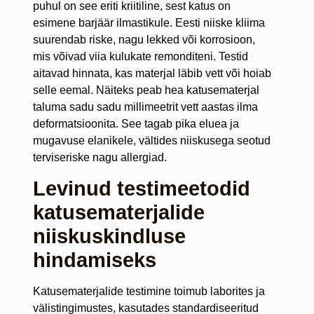
puhul on see eriti kriitiline, sest katus on
esimene barjäär ilmastikule. Eesti niiske kliima
suurendab riske, nagu lekked või korrosioon,
mis võivad viia kulukate remonditeni. Testid
aitavad hinnata, kas materjal läbib vett või hoiab
selle eemal. Näiteks peab hea katusematerjal
taluma sadu sadu millimeetrit vett aastas ilma
deformatsioonita. See tagab pika eluea ja
mugavuse elanikele, vältides niiskusega seotud
terviseriske nagu allergiad.
Levinud testimeetodid
katusematerjalide
niiskuskindluse
hindamiseks
Katusematerjalide testimine toimub laborites ja
välistingimustes, kasutades standardiseeritud