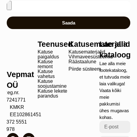
Saada
Teenused
Katusematerjalid
Lae alla
Katuse
Katusematerjalid
kataloog
paigaldus
Vihmaveesüsteemid
Katuse
Räästaalune
Lae alla meie
remont
Piirde süsteem
tootekataloog,
Katuse
Vepmat
vahetus
et tutvuda meie
Katuse
OÜ
laia valikuga!
soojustamine
Vaata kõiki
Katuse lekete
Reg.nr.
parandus
meie
17241771
pakkumisi
KMKR
ühes mugavas
EE102861451
kohas.
+372 5551
4978