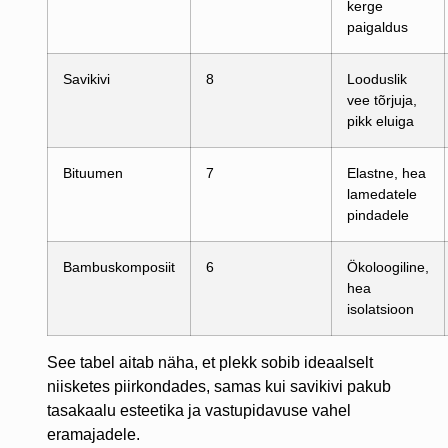
kerge
paigaldus
Savikivi
8
Looduslik
vee tõrjuja,
pikk eluiga
Bituumen
7
Elastne, hea
lamedatele
pindadele
Bambuskomposiit
6
Ökoloogiline,
hea
isolatsioon
See tabel aitab näha, et plekk sobib ideaalselt
niisketes piirkondades, samas kui savikivi pakub
tasakaalu esteetika ja vastupidavuse vahel
eramajadele.