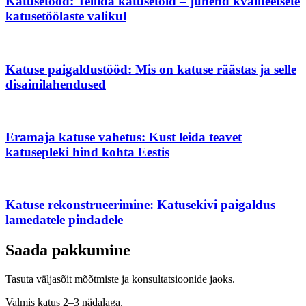
Katusetööd: Tellida katusetöid – juhend kvaliteetsete
katusetöölaste valikul
Katuse paigaldustööd: Mis on katuse räästas ja selle
disainilahendused
Eramaja katuse vahetus: Kust leida teavet
katusepleki hind kohta Eestis
Katuse rekonstrueerimine: Katusekivi paigaldus
lamedatele pindadele
Saada pakkumine
Tasuta väljasõit mõõtmiste ja konsultatsioonide jaoks.
Valmis katus 2–3 nädalaga.