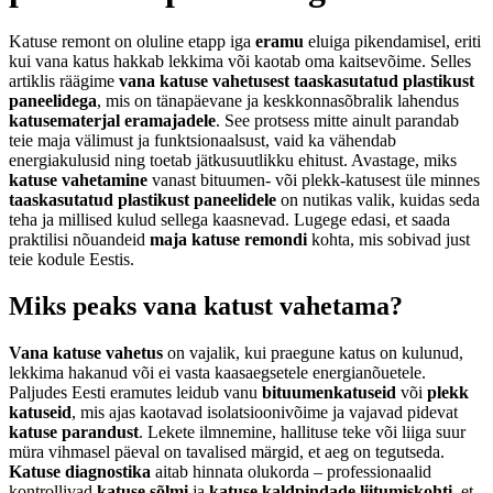
Katuse remont on oluline etapp iga
eramu
eluiga pikendamisel, eriti
kui vana katus hakkab lekkima või kaotab oma kaitsevõime. Selles
artiklis räägime
vana katuse vahetusest taaskasutatud plastikust
paneelidega
, mis on tänapäevane ja keskkonnasõbralik lahendus
katusematerjal eramajadele
. See protsess mitte ainult parandab
teie maja välimust ja funktsionaalsust, vaid ka vähendab
energiakulusid ning toetab jätkusuutlikku ehitust. Avastage, miks
katuse vahetamine
vanast bituumen- või plekk-katusest üle minnes
taaskasutatud plastikust paneelidele
on nutikas valik, kuidas seda
teha ja millised kulud sellega kaasnevad. Lugege edasi, et saada
praktilisi nõuandeid
maja katuse remondi
kohta, mis sobivad just
teie kodule Eestis.
Miks peaks vana katust vahetama?
Vana katuse vahetus
on vajalik, kui praegune katus on kulunud,
lekkima hakanud või ei vasta kaasaegsetele energianõuetele.
Paljudes Eesti eramutes leidub vanu
bituumenkatuseid
või
plekk
katuseid
, mis ajas kaotavad isolatsioonivõime ja vajavad pidevat
katuse parandust
. Lekete ilmnemine, hallituse teke või liiga suur
müra vihmasel päeval on tavalised märgid, et aeg on tegutseda.
Katuse diagnostika
aitab hinnata olukorda – professionaalid
kontrollivad
katuse sõlmi
ja
katuse kaldpindade liitumiskohti
, et