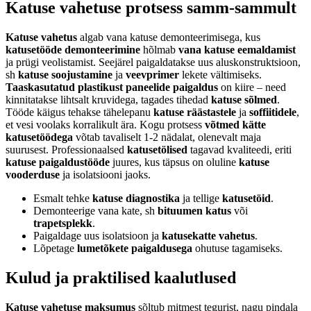
Katuse vahetuse protsess samm-sammult
Katuse vahetus
algab vana katuse demonteerimisega, kus
katusetööde demonteerimine
hõlmab
vana katuse eemaldamist
ja prügi veolistamist. Seejärel paigaldatakse uus aluskonstruktsioon,
sh
katuse soojustamine
ja
veevprimer
lekete vältimiseks.
Taaskasutatud plastikust paneelide paigaldus
on kiire – need
kinnitatakse lihtsalt kruvidega, tagades tihedad
katuse sõlmed
.
Tööde käigus tehakse tähelepanu
katuse räästastele
ja
soffiitidele
,
et vesi voolaks korralikult ära. Kogu protsess
võtmed kätte
katusetöödega
võtab tavaliselt 1-2 nädalat, olenevalt maja
suurusest. Professionaalsed
katusetölised
tagavad kvaliteedi, eriti
katuse paigaldustööde
juures, kus täpsus on oluline
katuse
vooderduse
ja isolatsiooni jaoks.
Esmalt tehke
katuse diagnostika
ja tellige
katusetöid
.
Demonteerige vana kate, sh
bituumen katus
või
trapetsplekk
.
Paigaldage uus isolatsioon ja
katusekatte vahetus
.
Lõpetage
lumetõkete paigaldusega
ohutuse tagamiseks.
Kulud ja praktilised kaalutlused
Katuse vahetuse maksumus
sõltub mitmest tegurist, nagu pindala