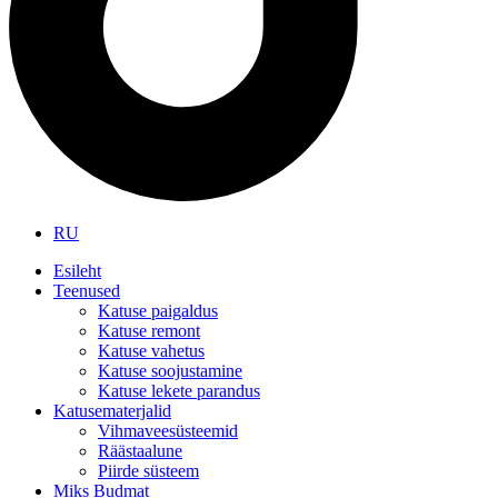
RU
Esileht
Teenused
Katuse paigaldus
Katuse remont
Katuse vahetus
Katuse soojustamine
Katuse lekete parandus
Katusematerjalid
Vihmaveesüsteemid
Räästaalune
Piirde süsteem
Miks Budmat