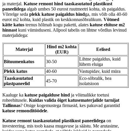
ja materjal.
Katuse remont hind
taaskasutatud plastikust
paneelidega
algab umbes 50 eurost ruutmeetri kohta, sh paigaldus.
Võrrelge seda
plekk katuse paigaldus hind
ga, mis võib olla 40-60
eurot m2 kohta, kuid plastik on keskkonnasõbralikum.
Võtmed
kätte katus
teenus hõlmab kogu paketti, alates
katuse ehituse m2
hinnast
kuni viimistluseni. Allpool tabelis on lihtne võrdlus levinud
materjalidega:
Hind m2 kohta
Materjal
Eelised
(EUR)
Lihtne paigaldus, kuid
Bituumenkatus
30-50
lühem eluiga
Plekk katus
40-60
Vastupidav, kuid müra
Taaskasutatud
Eco-sõbralik, hea
45-70
plastpaneelid
isolatsioon
Kaaluge ka
katuse paigalduse hind
ja võimalikke toetusi
roheehitusele.
Kuidas valida õiget katusematerjalide tarnijat
Tallinnas
? Otsige kogemustega firmasid, kes pakuvad garantiid
katuse remonditöödele
.
Katuse remont
taaskasutatud plastikust paneelidega
on
investeering, mis toob kaasa mugavuse ja säästu. Me arutasime,