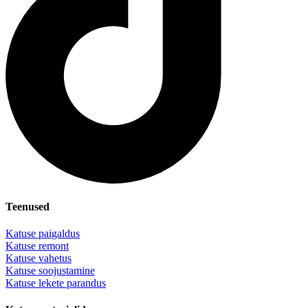
Teenused
Katuse paigaldus
Katuse remont
Katuse vahetus
Katuse soojustamine
Katuse lekete parandus