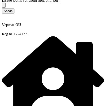
Lisage joonis või pildid (jpg, png, pdf)
Saada
Vepmat OÜ
Reg.nr. 17241771