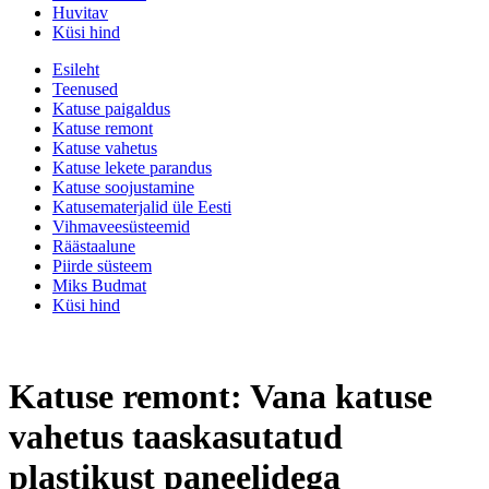
Huvitav
Küsi hind
Esileht
Teenused
Katuse paigaldus
Katuse remont
Katuse vahetus
Katuse lekete parandus
Katuse soojustamine
Katusematerjalid üle Eesti
Vihmaveesüsteemid
Räästaalune
Piirde süsteem
Miks Budmat
Küsi hind
Katuse remont: Vana katuse
vahetus taaskasutatud
plastikust paneelidega