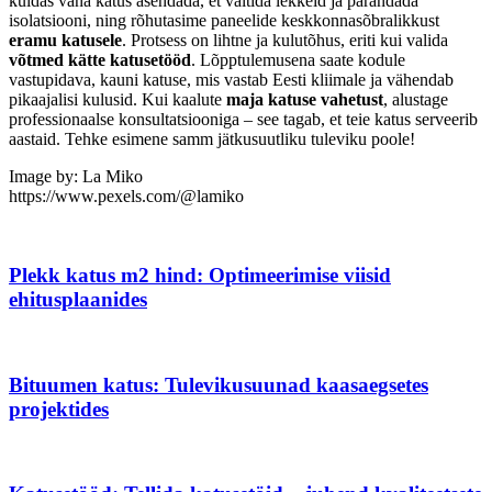
kuidas vana katus asendada, et vältida lekkeid ja parandada
isolatsiooni, ning rõhutasime paneelide keskkonnasõbralikkust
eramu katusele
. Protsess on lihtne ja kulutõhus, eriti kui valida
võtmed kätte katusetööd
. Lõpptulemusena saate kodule
vastupidava, kauni katuse, mis vastab Eesti kliimale ja vähendab
pikaajalisi kulusid. Kui kaalute
maja katuse vahetust
, alustage
professionaalse konsultatsiooniga – see tagab, et teie katus serveerib
aastaid. Tehke esimene samm jätkusuutliku tuleviku poole!
Image by: La Miko
https://www.pexels.com/@lamiko
Plekk katus m2 hind: Optimeerimise viisid
ehitusplaanides
Bituumen katus: Tulevikusuunad kaasaegsetes
projektides