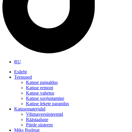
RU
Esileht
Teenused
Katuse paigaldus
Katuse remont
Katuse vahetus
Katuse soojustamine
Katuse lekete parandus
Katusematerjalid
Vihmaveesüsteemid
Räästaalune
Piirde süsteem
Miks Budmat