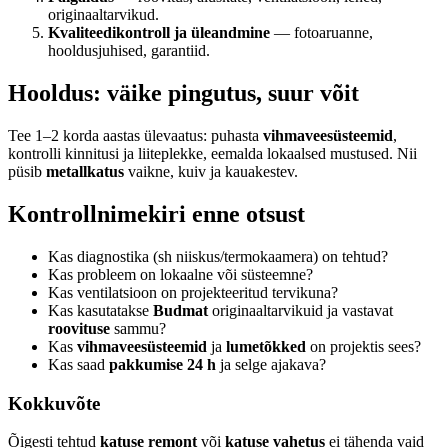
originaaltarvikud.
Kvaliteedikontroll ja üleandmine
— fotoaruanne,
hooldusjuhised, garantiid.
Hooldus: väike pingutus, suur võit
Tee 1–2 korda aastas ülevaatus: puhasta
vihmaveesüsteemid
,
kontrolli kinnitusi ja liiteplekke, eemalda lokaalsed mustused. Nii
püsib
metallkatus
vaikne, kuiv ja kauakestev.
Kontrollnimekiri enne otsust
Kas diagnostika (sh niiskus/termokaamera) on tehtud?
Kas probleem on lokaalne või süsteemne?
Kas ventilatsioon on projekteeritud tervikuna?
Kas kasutatakse
Budmat
originaaltarvikuid ja vastavat
roovituse
sammu?
Kas
vihmaveesüsteemid
ja
lumetõkked
on projektis sees?
Kas saad
pakkumise 24 h
ja selge ajakava?
Kokkuvõte
Õigesti tehtud
katuse remont
või
katuse vahetus
ei tähenda vaid