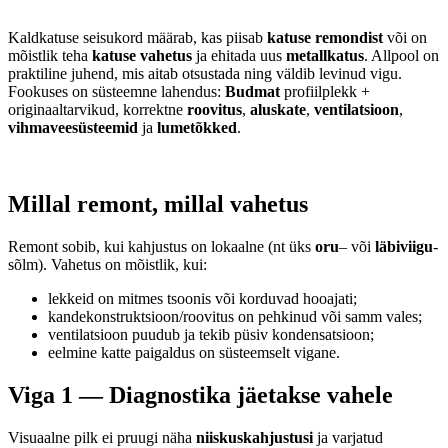
Kaldkatuse seisukord määrab, kas piisab
katuse remondist
või on
mõistlik teha
katuse vahetus
ja ehitada uus
metallkatus
. Allpool on
praktiline juhend, mis aitab otsustada ning väldib levinud vigu.
Fookuses on süsteemne lahendus:
Budmat
profiilplekk +
originaaltarvikud, korrektne
roovitus
,
aluskate
,
ventilatsioon
,
vihmaveesüsteemid
ja
lumetõkked
.
Millal remont, millal vahetus
Remont sobib, kui kahjustus on lokaalne (nt üks
oru
– või
läbiviigu
-
sõlm). Vahetus on mõistlik, kui:
lekkeid on mitmes tsoonis või korduvad hooajati;
kandekonstruktsioon/roovitus on pehkinud või samm vales;
ventilatsioon puudub ja tekib püsiv kondensatsioon;
eelmine katte paigaldus on süsteemselt vigane.
Viga 1 — Diagnostika jäetakse vahele
Visuaalne pilk ei pruugi näha
niiskuskahjustusi
ja varjatud