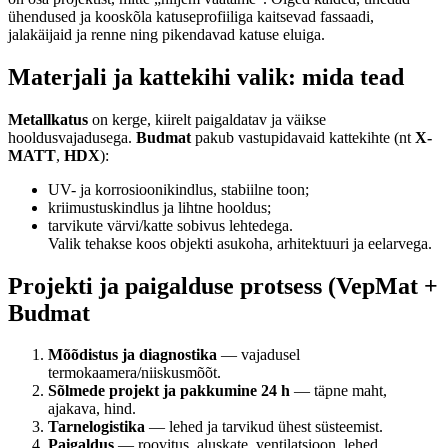
ühendused ja kooskõla katuseprofiiliga kaitsevad fassaadi,
jalakäijaid ja renne ning pikendavad katuse eluiga.
Materjali ja kattekihi valik: mida tead
Metallkatus
on kerge, kiirelt paigaldatav ja väikse
hooldusvajadusega.
Budmat
pakub vastupidavaid kattekihte (nt
X-
MATT
,
HDX
):
UV- ja korrosioonikindlus, stabiilne toon;
kriimustuskindlus ja lihtne hooldus;
tarvikute värvi/katte sobivus lehtedega.
Valik tehakse koos objekti asukoha, arhitektuuri ja eelarvega.
Projekti ja paigalduse protsess (VepMat +
Budmat
Mõõdistus ja diagnostika
— vajadusel
termokaamera/niiskusmõõt.
Sõlmede projekt ja pakkumine 24 h
— täpne maht,
ajakava, hind.
Tarnelogistika
— lehed ja tarvikud ühest süsteemist.
Paigaldus
— roovitus, aluskate, ventilatsioon, lehed,