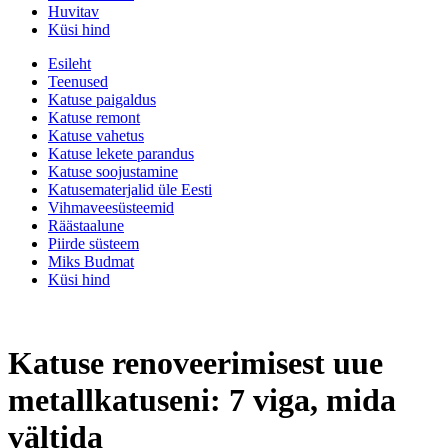
Huvitav
Küsi hind
Esileht
Teenused
Katuse paigaldus
Katuse remont
Katuse vahetus
Katuse lekete parandus
Katuse soojustamine
Katusematerjalid üle Eesti
Vihmaveesüsteemid
Räästaalune
Piirde süsteem
Miks Budmat
Küsi hind
Katuse renoveerimisest uue
metallkatuseni: 7 viga, mida
vältida