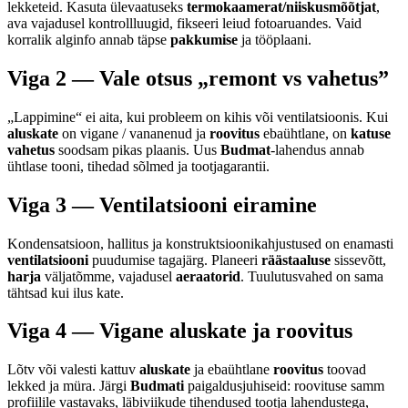
lekketeid. Kasuta ülevaatuseks
termokaamerat/niiskusmõõtjat
,
ava vajadusel kontrollluugid, fikseeri leiud fotoaruandes. Vaid
korralik alginfo annab täpse
pakkumise
ja tööplaani.
Viga 2 — Vale otsus „remont vs vahetus”
„Lappimine“ ei aita, kui probleem on kihis või ventilatsioonis. Kui
aluskate
on vigane / vananenud ja
roovitus
ebaühtlane, on
katuse
vahetus
soodsam pikas plaanis. Uus
Budmat
-lahendus annab
ühtlase tooni, tihedad sõlmed ja tootjagarantii.
Viga 3 — Ventilatsiooni eiramine
Kondensatsioon, hallitus ja konstruktsioonikahjustused on enamasti
ventilatsiooni
puudumise tagajärg. Planeeri
räästaaluse
sissevõtt,
harja
väljatõmme, vajadusel
aeraatorid
. Tuulutusvahed on sama
tähtsad kui ilus kate.
Viga 4 — Vigane aluskate ja roovitus
Lõtv või valesti kattuv
aluskate
ja ebaühtlane
roovitus
toovad
lekked ja müra. Järgi
Budmati
paigaldusjuhiseid: roovituse samm
profiilile vastavaks, läbiviikude tihendused tootja lahendustega,