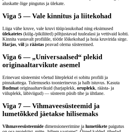
aluskatte õige pingutus ja ülekate.
Viga 5 — Vale kinnitus ja liitekohad
Liiga vähe kruve, vale kruvi tüüp/asukohad ning eksimused
ülekatetes
(külg-/pikiliited) põhjustavad tuulealasi ja vettivaid kohti.
Kinnita vastavalt profiilile, töötle lõikekohad ja hoia kruvirida sirge.
Harjas
,
viil
ja
räästas
peavad olema süsteemsed.
Viga 6 — „Universaalsed“ plekid
originaaltarvikute asemel
Erinevast süsteemist võetud liiteplekid ei sobitu profiili ja
pinnakattega. Tulemuseks toonierinevus ja halb istuvus. Kasuta
Budmat
originaaltarvikuid (harjaplekk,
oruplekk
, räästa- ja
viiluplekk, läbiviigud) — süsteem püsib tihe ja ühtlane.
Viga 7 — Vihmaveesüsteemid ja
lumetõkked jäetakse hilisemaks
Vihmaveesüsteemide
dimensioneerimine ja
lumetõkete
paigutus
on osa projektist, mitte „hiljem vaatame“. Õiged kalded, tihedad