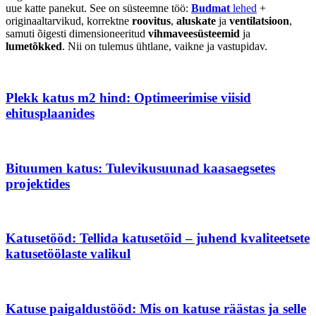
uue katte panekut. See on süsteemne töö:
Budmat
lehed
+
originaaltarvikud, korrektne
roovitus
,
aluskate
ja
ventilatsioon
,
samuti õigesti dimensioneeritud
vihmaveesüsteemid
ja
lumetõkked
. Nii on tulemus ühtlane, vaikne ja vastupidav.
Plekk katus m2 hind: Optimeerimise viisid
ehitusplaanides
Bituumen katus: Tulevikusuunad kaasaegsetes
projektides
Katusetööd: Tellida katusetöid – juhend kvaliteetsete
katusetöölaste valikul
Katuse paigaldustööd: Mis on katuse räästas ja selle