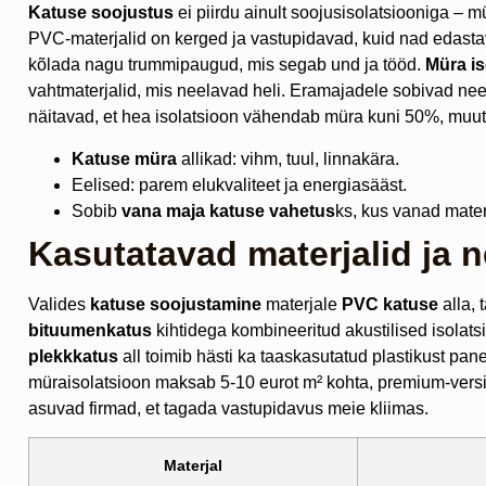
Katuse soojustus
ei piirdu ainult soojusisolatsiooniga – 
PVC-materjalid on kerged ja vastupidavad, kuid nad edastava
kõlada nagu trummipaugud, mis segab und ja tööd.
Müra is
vahtmaterjalid, mis neelavad heli. Eramajadele sobivad ne
näitavad, et hea isolatsioon vähendab müra kuni 50%, muut
Katuse müra
allikad: vihm, tuul, linnakära.
Eelised: parem elukvaliteet ja energiasääst.
Sobib
vana maja katuse vahetus
ks, kus vanad mater
Kasutatavad materjalid ja n
Valides
katuse soojustamine
materjale
PVC katuse
alla, 
bituumenkatus
kihtidega kombineeritud akustilised isolat
plekkkatus
all toimib hästi ka taaskasutatud plastikust pa
müraisolatsioon maksab 5-10 eurot m² kohta, premium-versio
asuvad firmad, et tagada vastupidavus meie kliimas.
Materjal