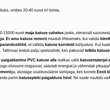
ikuks, umbes 20-40 eurot m² kohta.
00-15000 eurot
maja katuse vahetus
jaoks, olenevalt suurusest
iga
.
Er amu katuse remont
muutub lihtsamaks, kui valida
kiire
 parandustööd
, et vältida
katuse karniisid
kahjustusi. Kui kaa
. Tallinnas leidub palju spetsialiste, kes pakuvad
tellida katuse
i paigaldamine PVC katuse alla
nutikas valik
katusematerjal 
kogu eluruumi mugavust, säästab energiat ja vähendab pikaajali
remont
ga, alustage usaldusväärse tarnijaga, kes tunneb
Eesti k
leida parim
katusepleki paigalduse hind
. Nii saate nautida va