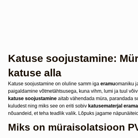
Katuse soojustamine: Mür
katuse alla
Katuse soojustamine on oluline samm iga
eramu
omaniku j
paigaldamine võtmetähtsusega, kuna vihm, lumi ja tuul võiva
katuse soojustamine
aitab vähendada müra, parandada soo
kuludest ning miks see on eriti sobiv
katusematerjal erama
nõuandeid, et teha teadlik valik. Lõpuks jagame näpunäiteid,
Miks on müraisolatsioon PV