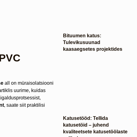
Bituumen katus:
Tulevikusuunad
kaasaegsetes projektides
 PVC
se
all on müraisolatsiooni
tiklis uurime, kuidas
igaldusprotsessist,
nt
, saate siit praktilisi
Katusetööd: Tellida
katusetöid – juhend
kvaliteetsete katusetöölaste