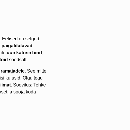
. Eelised on selged:
lt paigaldatavad
lute
uue katuse hind
,
töid
soodsalt.
eramajadele
. See mitte
si kulusid. Olgu tegu
liimat
. Soovitus: Tehke
ikset ja sooja koda