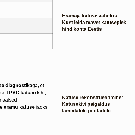
Eramaja katuse vahetus:
Kust leida teavet katusepleki
hind kohta Eestis
se diagnostika
ga, et
iselt
PVC katuse
kiht,
Katuse rekonstrueerimine:
onaalsed
Katusekivi paigaldus
se
eramu katuse
jaoks.
lamedatele pindadele