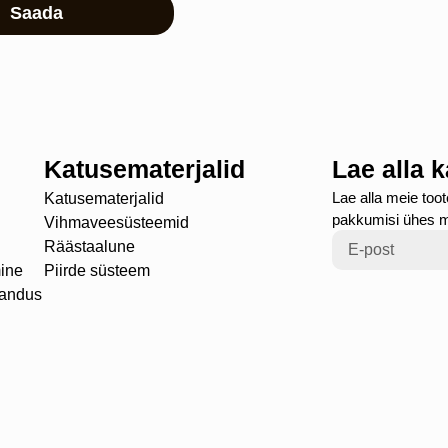
Saada
Katusematerjalid
Lae alla 
Lae alla meie toot
Katusematerjalid
pakkumisi ühes 
Vihmaveesüsteemid
Räästaalune
ine
Piirde süsteem
randus