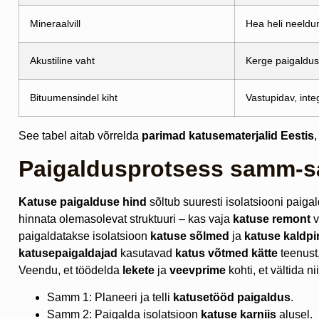
Mineraalvill
Hea heli neeldu
Akustiline vaht
Kerge paigaldus
Bituumensindel kiht
Vastupidav, int
See tabel aitab võrrelda
parimad katusematerjalid Eestis
Paigaldusprotsess samm-
Katuse paigalduse hind
sõltub suuresti isolatsiooni paiga
hinnata olemasolevat struktuuri – kas vaja
katuse remont
v
paigaldatakse isolatsioon
katuse sõlmed
ja
katuse kaldpi
katusepaigaldajad
kasutavad
katus võtmed kätte
teenust
Veendu, et töödelda
lekete
ja
veevprime
kohti, et vältida 
Samm 1: Planeeri ja telli
katusetööd paigaldus
.
Samm 2: Paigalda isolatsioon
katuse karniis
alusel.