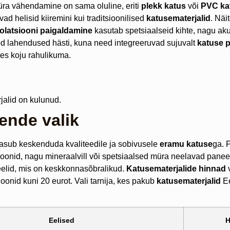
müra vähendamine on sama oluline, eriti
plekk katus
või
PVC ka
d helisid kiiremini kui traditsioonilised
katusematerjalid
. Näi
olatsiooni paigaldamine
kasutab spetsiaalseid kihte, nagu aku
ed lahendused hästi, kuna need integreeruvad sujuvalt
katuse 
es koju rahulikuma.
jalid on kulunud.
ende valik
tasub keskenduda kvaliteedile ja sobivusele
eramu katuse
ga. 
sioonid, nagu mineraalvill või spetsiaalsed müra neelavad panee
neelid, mis on keskkonnasõbralikud.
Katusematerjalide hinnad
v
onid kuni 20 eurot. Vali tarnija, kes pakub
katusematerjalid
Ee
Eelised
H