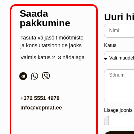
Saada
Uuri h
pakkumine
Tasuta väljasõit mõõtmiste
ja konsultatsioonide jaoks.
Katus
Valmis katus 2–3 nädalaga.
+372 5551 4978
info@vepmat.ee
Lisage joonis v