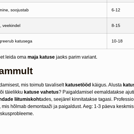
mine, soojustab
6-12
, veekindel
8-15
egreerub katusega
10-18
, et leida oma
maja katuse
jaoks parim variant.
sammult
ldamisest, mis toimub tavaliselt
katusetööd
käigus. Alusta
katu
õi täielikku
katuse vahetus
? Paigaldamisel eemaldatakse ajut
ndade liitumiskoht
ades, seejärel kinnitatakse tagasi. Professi
, mis hõlmab demontaaži ja paigaldust. Aeg: 1-3 päeva keskmi
niiskusprobleeme.