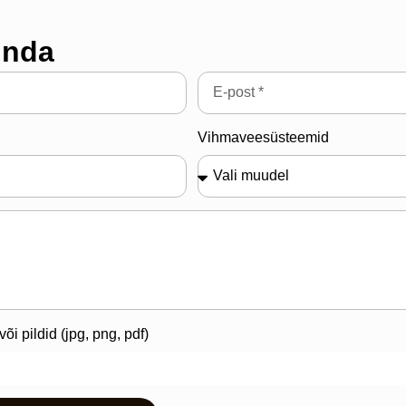
inda
Vihmaveesüsteemid
õi pildid (jpg, png, pdf)