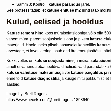
Samm 3: Kontrolli
katuse parandus
järel.
See protsess tagab, et
katuse ehituse m2 hind
jääb mõistl
Kulud, eelised ja hooldus
Katuse remont hind
koos müraisolatsiooniga võib olla 50
vähem müra, parem soojusisolatsioon ja pikem
katuse elu
materjalid. Hoolduseks piisab aastaseks kontrolliks
katuse
arvestage, et investeering tasub end ära energiasäästu näol
Kokkuvõttes on
katuse soojustamine
ja
müra isolatsioon
ainult ei vähenda ebameeldivaid helisid, vaid parandab ka 
katuse vahetuse maksumus
ga või
katuse paigaldus ja 
enne töid
katuse diagnostika
ja küsige mitu pakkumist, et 
aastaid.
Image by: Brett Rogers
https://www.pexels.com/@brett-rogers-1898640