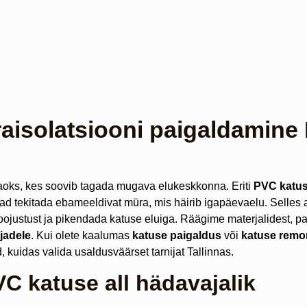
aisolatsiooni paigaldamine
aoks, kes soovib tagada mugava elukeskkonna. Eriti
PVC katu
d tekitada ebameeldivat müra, mis häirib igapäevaelu. Selles ar
justust ja pikendada katuse eluiga. Räägime materjalidest, pa
jadele
. Kui olete kaalumas
katuse paigaldus
või
katuse remo
 kuidas valida usaldusväärset tarnijat Tallinnas.
C katuse all hädavajalik