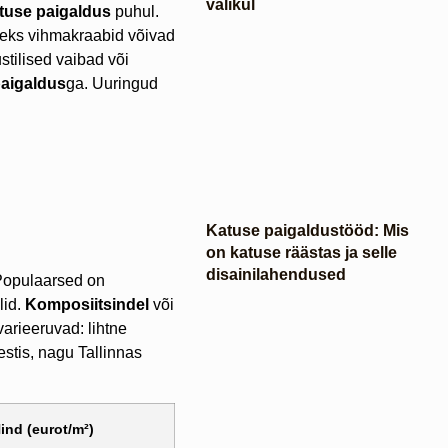
valikul
tuse paigaldus
puhul.
teks vihmakraabid võivad
stilised vaibad või
paigaldus
ga. Uuringud
Katuse paigaldustööd: Mis
on katuse räästas ja selle
disainilahendused
Populaarsed on
lid.
Komposiitsindel
või
arieeruvad: lihtne
stis, nagu Tallinnas
ind (eurot/m²)