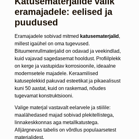
Katusematerjalide valik
eramajadele: eelised ja
puudused
Eramajadele sobivad mitmed
katusematerjalid
,
millest igaühel on oma tugevused.
Bituumenrullmaterjalid on odavad ja veekindlad,
kuid vajavad sagedasemat hooldust. Profiilplekk
on kerge ja vastupidav korrosioonile, ideaalne
modernsetele majadele. Keraamilised
katuseplekkid pakuvad esteetikat ja pikaealisust
kuni 50 aastat, kuid on raskemad, nõudes
tugevamat konstruktsiooni.
Valige materjal vastavalt eelarvele ja stiilile:
maalähedased majad sobivad plekitellistega,
linnakeskkonnas aga metallkatustega.
Alljärgnevas tabelis on võrdlus populaarsetest
materjalidest.