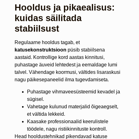
Hooldus ja pikaealisus:
kuidas säilitada
stabiilsust
Regulaarne hooldus tagab, et
katusekonstruktsioon
püsib stabiilsena
aastaid. Kontrollige kord aastas kinnitusi,
puhastage äuveid lehtedest ja eemaldage lumi
talvel. Vähendage koormusi, vältides lisaraskusi
nagu päikesepaneelid ilma tugevdamiseta.
Puhastage vihmaveesüsteemid kevadel ja
sügisel.
Vahetage kulunud materjalid õigeaegselt,
et vältida lekkeid.
Kaasake professionaalid keerulistele
töödele, nagu ristiikinnituste kontroll.
Head hooldustehnikad pikendavad katuse