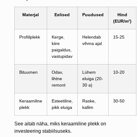
Materjal
Eelised
Puudused
Hind
(EUR/m²)
Profiilplekk
Kerge,
Helendab
15-25
kiire
vihma ajal
paigaldus,
vastupidav
Bituumen
Odav,
Lühem
10-20
lihtne
eluiga (20-
remont
30 a)
Keraamiline
Esteetiline,
Raske,
30-50
plekk
pikk eluiga
kallim
See aitab näha, miks keraamiline plekk on
investeering stabiilsuseks.