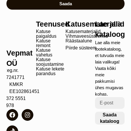
Saada
Teenused
Katusematerjalid
Lae alla
Katuse
Katusematerjalid
kataloog
paigaldus
Vihmaveesüsteemid
Katuse
Räästaalune
Lae alla meie
remont
Piirde süsteem
tootekataloog,
Katuse
Vepmat
vahetus
et tutvuda meie
Katuse
OÜ
laia valikuga!
soojustamine
Vaata kõiki
Katuse lekete
Reg.nr.
parandus
meie
17241771
pakkumisi
KMKR
ühes mugavas
EE102861451
kohas.
+372 5551
4978
Saada
kataloog