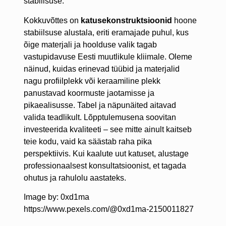
stabiilsuse.
Kokkuvõttes on
katusekonstruktsioonid
hoone
stabiilsuse alustala, eriti eramajade puhul, kus
õige materjali ja hoolduse valik tagab
vastupidavuse Eesti muutlikule kliimale. Oleme
näinud, kuidas erinevad tüübid ja materjalid
nagu profiilplekk või keraamiline plekk
panustavad koormuste jaotamisse ja
pikaealisusse. Tabel ja näpunäited aitavad
valida teadlikult. Lõpptulemusena soovitan
investeerida kvaliteeti – see mitte ainult kaitseb
teie kodu, vaid ka säästab raha pika
perspektiivis. Kui kaalute uut katuset, alustage
professionaalsest konsultatsioonist, et tagada
ohutus ja rahulolu aastateks.
Image by: 0xd1ma
https://www.pexels.com/@0xd1ma-2150011827