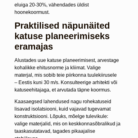
eluiga 20-30%, vähendades üldist
hoonekoormust.
Praktilised näpunäited
katuse planeerimiseks
eramajas
Alustades uue katuse planeerimisest, arvestage
kohalikke ehitusnorme ja kliimat. Valige
materjal, mis sobib teie piirkonna tuulekiirusele
– Eestis kuni 30 m/s. Konsulteerige arhitekti või
katuseehitajaga, et arvutada täpne koormus.
Kaasaegsed lahendused nagu rohekatuseid
lisavad isolatsiooni, kuid vajavad tugevamat
konstruktsiooni. Lõpuks, mõelge tulevikule:
valige materjalid, mis on keskkonnasõbralikud ja
taaskasutatavad, tagades pikaajalise