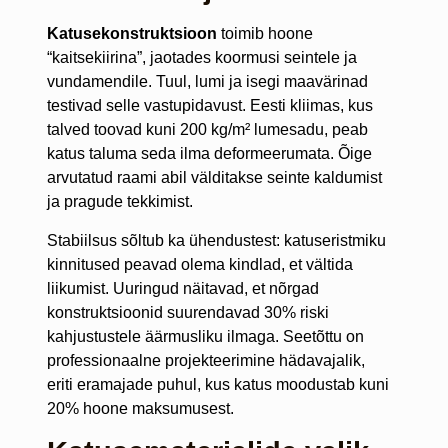
Katusekonstruktsioon
toimib hoone
“kaitsekiirina”, jaotades koormusi seintele ja
vundamendile. Tuul, lumi ja isegi maavärinad
testivad selle vastupidavust. Eesti kliimas, kus
talved toovad kuni 200 kg/m² lumesadu, peab
katus taluma seda ilma deformeerumata. Õige
arvutatud raami abil välditakse seinte kaldumist
ja pragude tekkimist.
Stabiilsus sõltub ka ühendustest: katuseristmiku
kinnitused peavad olema kindlad, et vältida
liikumist. Uuringud näitavad, et nõrgad
konstruktsioonid suurendavad 30% riski
kahjustustele äärmusliku ilmaga. Seetõttu on
professionaalne projekteerimine hädavajalik,
eriti eramajade puhul, kus katus moodustab kuni
20% hoone maksumusest.