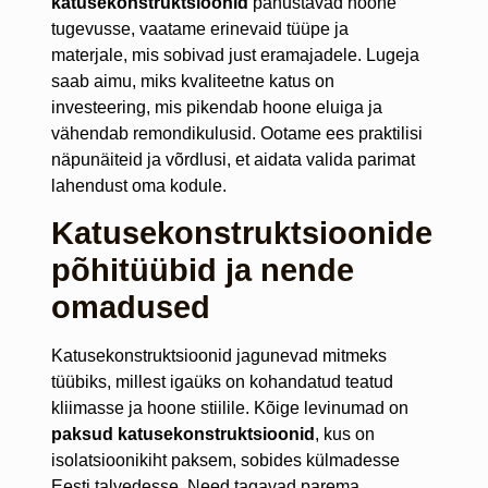
katusekonstruktsioonid
panustavad hoone
tugevusse, vaatame erinevaid tüüpe ja
materjale, mis sobivad just eramajadele. Lugeja
saab aimu, miks kvaliteetne katus on
investeering, mis pikendab hoone eluiga ja
vähendab remondikulusid. Ootame ees praktilisi
näpunäiteid ja võrdlusi, et aidata valida parimat
lahendust oma kodule.
Katusekonstruktsioonide
põhitüübid ja nende
omadused
Katusekonstruktsioonid jagunevad mitmeks
tüübiks, millest igaüks on kohandatud teatud
kliimasse ja hoone stiilile. Kõige levinumad on
paksud katusekonstruktsioonid
, kus on
isolatsioonikiht paksem, sobides külmadesse
Eesti talvedesse. Need tagavad parema