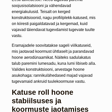
soojusisolatsiooni ja vähendavad
energiakulusid. Teisalt on kerged
konstruktsioonid, nagu profiilplekk-katused, mis
on kiiresti paigaldatavad ja kergemad, kuid
vajavad täiendavat tugevdamist tugevate tuulte
vastu.
Eramajadele soovitatakse sageli viilkatuseid,
mis jaotavad koormust ühtlaselt ja parandavad
hoone aerodünaamikat. Näiteks sadulakatus
talub paremini lumesadu, kuna lumi libiseb alla.
Valides konstruktsiooni, arvestage hoone
asukohaga: rannikulähedased majad vajavad
tugevamaid ankruid tuulekoormuse vastu.
Katuse roll hoone
stabiilsuses ja
koormuste jaotamises