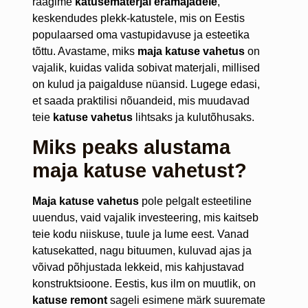
räägime
katusematerjal eramajadele
,
keskendudes plekk-katustele, mis on Eestis
populaarsed oma vastupidavuse ja esteetika
tõttu. Avastame, miks
maja katuse vahetus
on
vajalik, kuidas valida sobivat materjali, millised
on kulud ja paigalduse nüansid. Lugege edasi,
et saada praktilisi nõuandeid, mis muudavad
teie
katuse vahetus
lihtsaks ja kulutõhusaks.
Miks peaks alustama
maja katuse vahetust?
Maja katuse vahetus
pole pelgalt esteetiline
uuendus, vaid vajalik investeering, mis kaitseb
teie kodu niiskuse, tuule ja lume eest. Vanad
katusekatted, nagu bituumen, kuluvad ajas ja
võivad põhjustada lekkeid, mis kahjustavad
konstruktsioone. Eestis, kus ilm on muutlik, on
katuse remont
sageli esimene märk suuremate