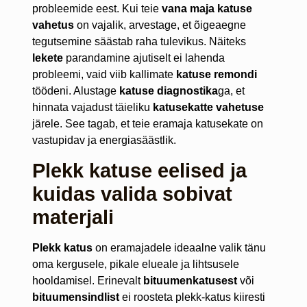
probleemide eest. Kui teie
vana maja katuse
vahetus
on vajalik, arvestage, et õigeaegne
tegutsemine säästab raha tulevikus. Näiteks
lekete
parandamine ajutiselt ei lahenda
probleemi, vaid viib kallimate
katuse remondi
töödeni. Alustage
katuse diagnostika
ga, et
hinnata vajadust täieliku
katusekatte vahetuse
järele. See tagab, et teie eramaja katusekate on
vastupidav ja energiasäästlik.
Plekk katuse eelised ja
kuidas valida sobivat
materjali
Plekk katus
on eramajadele ideaalne valik tänu
oma kergusele, pikale elueale ja lihtsusele
hooldamisel. Erinevalt
bituumenkatusest
või
bituumensindlist
ei roosteta plekk-katus kiiresti