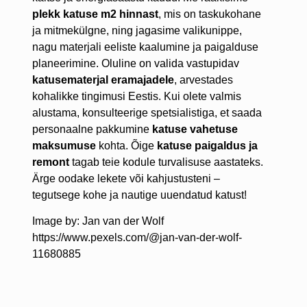
plekk katuse m2 hinnast
, mis on taskukohane
ja mitmekülgne, ning jagasime valikunippe,
nagu materjali eeliste kaalumine ja paigalduse
planeerimine. Oluline on valida vastupidav
katusematerjal eramajadele
, arvestades
kohalikke tingimusi Eestis. Kui olete valmis
alustama, konsulteerige spetsialistiga, et saada
personaalne pakkumine
katuse vahetuse
maksumuse
kohta. Õige
katuse paigaldus ja
remont
tagab teie kodule turvalisuse aastateks.
Ärge oodake lekete või kahjustusteni –
tegutsege kohe ja nautige uuendatud katust!
Image by: Jan van der Wolf
https://www.pexels.com/@jan-van-der-wolf-
11680885