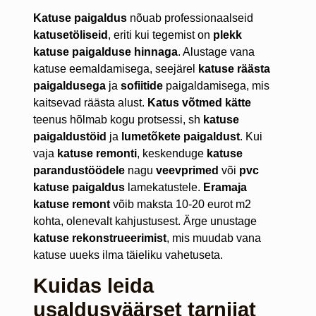
Katuse paigaldus
nõuab professionaalseid
katusetöliseid
, eriti kui tegemist on
plekk
katuse paigalduse hinnaga
. Alustage vana
katuse eemaldamisega, seejärel
katuse räästa
paigaldusega
ja
sofiitide
paigaldamisega, mis
kaitsevad räästa alust.
Katus võtmed kätte
teenus hõlmab kogu protsessi, sh
katuse
paigaldustöid
ja
lumetõkete paigaldust
. Kui
vaja
katuse remonti
, keskenduge
katuse
parandustöödele
nagu
veevprimed
või
pvc
katuse paigaldus
lamekatustele.
Eramaja
katuse remont
võib maksta 10-20 eurot m2
kohta, olenevalt kahjustusest. Ärge unustage
katuse rekonstrueerimist
, mis muudab vana
katuse uueks ilma täieliku vahetuseta.
Kuidas leida
usaldusväärset tarnijat