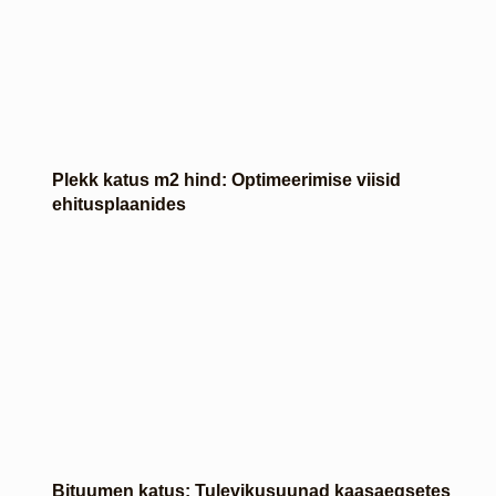
Plekk katus m2 hind: Optimeerimise viisid
ehitusplaanides
Bituumen katus: Tulevikusuunad kaasaegsetes