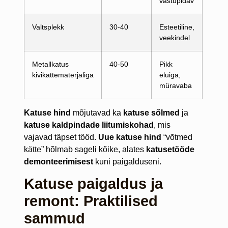
vastupidav
Valtsplekk
30-40
Esteetiline,
veekindel
Metallkatus
40-50
Pikk
kivikattematerjaliga
eluiga,
müravaba
Katuse hind
mõjutavad ka
katuse sõlmed
ja
katuse kaldpindade liitumiskohad
, mis
vajavad täpset tööd.
Uue katuse hind
“võtmed
kätte” hõlmab sageli kõike, alates
katusetööde
demonteerimisest
kuni paigalduseni.
Katuse paigaldus ja
remont: Praktilised
sammud