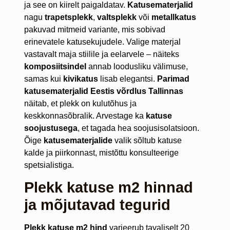
ja see on kiirelt paigaldatav.
Katusematerjalid
nagu
trapetsplekk
,
valtsplekk
või
metallkatus
pakuvad mitmeid variante, mis sobivad
erinevatele katusekujudele. Valige materjal
vastavalt maja stiilile ja eelarvele – näiteks
komposiitsindel
annab loodusliku välimuse,
samas kui
kivikatus
lisab elegantsi.
Parimad
katusematerjalid Eestis võrdlus Tallinnas
näitab, et plekk on kulutõhus ja
keskkonnasõbralik. Arvestage ka
katuse
soojustusega
, et tagada hea soojusisolatsioon.
Õige
katusematerjalide
valik sõltub katuse
kalde ja piirkonnast, mistõttu konsulteerige
spetsialistiga.
Plekk katuse m2 hinnad
ja mõjutavad tegurid
Plekk katuse m2 hind
varieerub tavaliselt 20