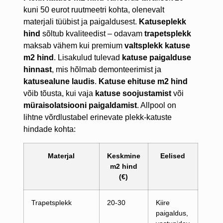
kuni 50 eurot ruutmeetri kohta, olenevalt
materjali tüübist ja paigaldusest.
Katuseplekk
hind
sõltub kvaliteedist – odavam
trapetsplekk
maksab vähem kui premium
valtsplekk katuse
m2 hind
. Lisakulud tulevad
katuse paigalduse
hinnast
, mis hõlmab demonteerimist ja
katusealune laudis
.
Katuse ehituse m2 hind
võib tõusta, kui vaja
katuse soojustamist
või
müraisolatsiooni paigaldamist
. Allpool on
lihtne võrdlustabel erinevate plekk-katuste
hindade kohta:
Materjal
Keskmine
Eelised
m2 hind
(€)
Trapetsplekk
20-30
Kiire
paigaldus,