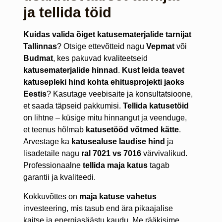
ja tellida töid
Kuidas valida õiget katusematerjalide tarnijat
Tallinnas
? Otsige ettevõtteid nagu
Vepmat
või
Budmat
, kes pakuvad kvaliteetseid
katusematerjalide hinnad
.
Kust leida teavet
katusepleki hind kohta ehitusprojekti jaoks
Eestis
? Kasutage veebisaite ja konsultatsioone,
et saada täpseid pakkumisi.
Tellida katusetöid
on lihtne – küsige mitu hinnangut ja veenduge,
et teenus hõlmab
katusetööd võtmed kätte
.
Arvestage ka
katusealuse laudise hind
ja
lisadetaile nagu
ral 7021 vs 7016
värvivalikud.
Professionaalne
tellida maja katus
tagab
garantii ja kvaliteedi.
Kokkuvõttes on
maja katuse vahetus
investeering, mis tasub end ära pikaajalise
kaitse ja energiasäästu kaudu. Me rääkisime