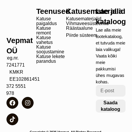
Teenused
Katusematerjalid
Lae alla
Katuse
Katusematerjalid
kataloog
paigaldus
Vihmaveesüsteemid
Katuse
Räästaalune
Lae alla meie
remont
Piirde süsteem
tootekataloog,
Katuse
Vepmat
vahetus
et tutvuda meie
Katuse
OÜ
laia valikuga!
soojustamine
Vaata kõiki
Katuse lekete
Reg.nr.
parandus
meie
17241771
pakkumisi
KMKR
ühes mugavas
EE102861451
kohas.
+372 5551
4978
Saada
kataloog
Copyright © 2026 Vepmat. All Rights Reserved.