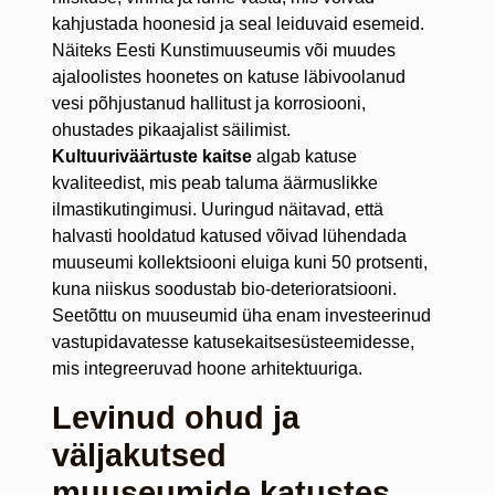
kahjustada hoonesid ja seal leiduvaid esemeid.
Näiteks Eesti Kunstimuuseumis või muudes
ajaloolistes hoonetes on katuse läbivoolanud
vesi põhjustanud hallitust ja korrosiooni,
ohustades pikaajalist säilimist.
Kultuuriväärtuste kaitse
algab katuse
kvaliteedist, mis peab taluma äärmuslikke
ilmastikutingimusi. Uuringud näitavad, että
halvasti hooldatud katused võivad lühendada
muuseumi kollektsiooni eluiga kuni 50 protsenti,
kuna niiskus soodustab bio-deterioratsiooni.
Seetõttu on muuseumid üha enam investeerinud
vastupidavatesse katusekaitsesüsteemidesse,
mis integreeruvad hoone arhitektuuriga.
Levinud ohud ja
väljakutsed
muuseumide katustes