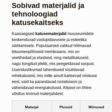
Sobivad materjalid ja
tehnoloogiad
katusekaitseks
Kaasaegsed
katusematerjalid
muuseumidele
keskenduvad vastupidavusele ja esteetika
säilitamisele. Populaarsed valikud hõlmavad
bituumenpõhiseid membraane, mis on
veetihedad ja elastsed, ning metallkatuseid,
nagu tsingitud plekk, mis peegeldavad soojust.
Uuenduslikumad lahendused sisaldavad
rohekatuseid, mis mitte ainult kaitsevad niiskuse
eest, vaid ka parandavad isolatsiooni ja
vähendavad energiakulusid. Allpool on lihtne
võrdlus levinud materjalidest:
Materjal
Plussid
Miinused