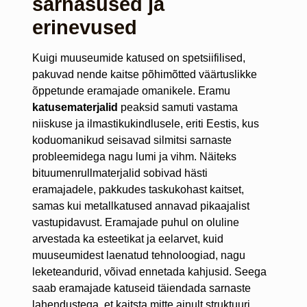
sarnasused ja
erinevused
Kuigi muuseumide katused on spetsiifilised,
pakuvad nende kaitse põhimõtted väärtuslikke
õppetunde eramajade omanikele. Eramu
katusematerjalid
peaksid samuti vastama
niiskuse ja ilmastikukindlusele, eriti Eestis, kus
koduomanikud seisavad silmitsi sarnaste
probleemidega nagu lumi ja vihm. Näiteks
bituumenrullmaterjalid sobivad hästi
eramajadele, pakkudes taskukohast kaitset,
samas kui metallkatused annavad pikaajalist
vastupidavust. Eramajade puhul on oluline
arvestada ka esteetikat ja eelarvet, kuid
muuseumidest laenatud tehnoloogiad, nagu
leketeandurid, võivad ennetada kahjusid. Seega
saab eramajade katuseid täiendada sarnaste
lahendustega, et kaitsta mitte ainult struktuuri,