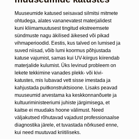
Muuseumide katused seisavad silmitsi mitmete
ohtudega, alates vananevatest materjalidest
kuni kliimamuutusest tingitud ekstreemsete
sündmuste nagu äkilised äikesed või pikad
vihmaperioodid. Eestis, kus talved on lumised ja
suved niisad, võib lumi koormus põhjustada
katuse vajumist, samas kui UV-kiirgus kiirendab
materjalide kulumist. Üks levinud probleem on
lekete tekkimine vanades plekk- või kivi-
katustes, mis lubavad vett sisse imestada ja
kahjustada puitkonstruktsioone. Lisaks peavad
muuseumid arvestama ka keskkonnanõuete ja
kultuuriministeeriumi juhiste järgimisega, et
kaitse ei muudaks hoone välimust. Need
väljakutsed rõhutavad vajadust professionaalse
diagnostika järele, et tuvastada nõrkused enne,
kui need muutuvad kriitiliseks.