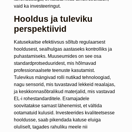
vaid ka investeeringut.
Hooldus ja tuleviku
perspektiivid
Katusekaitse efektiivsus sõltub regulaarsest
hooldusest, sealhulgas aastaseks kontrolliks ja
puhastamiseks. Muuseumides on see osa
standardprotseduuridest, mis hõlmavad
professionaalsete teenuste kasutamist.
Tulevikus mängivad rolli nutikad tehnoloogiad,
nagu sensorid, mis tuvastavad lekkeid reaalajas,
ja keskkonnasõbralikud materjalid, mis vastavad
EL-i rohestandarditele. Eramajadele
soovitatakse sarnast lähenemist, et vältida
ootamatuid kulusid. Investeerides kvaliteetsesse
hooldusse, saab pikendada katuse eluiga
oluliselt, tagades rahuliku meele nii