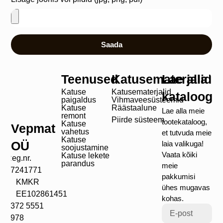
Saada
Teenused
Katusematerjalid
Lae alla
Katuse
Katusematerjalid
kataloog
paigaldus
Vihmaveesüsteemid
Katuse
Räästaalune
Lae alla meie
remont
Piirde süsteem
tootekataloog,
Katuse
Vepmat
vahetus
et tutvuda meie
Katuse
OÜ
laia valikuga!
soojustamine
Vaata kõiki
Katuse lekete
Reg.nr.
parandus
meie
17241771
pakkumisi
KMKR
ühes mugavas
EE102861451
kohas.
+372 5551
4978