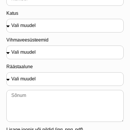
Katus
Vihmaveesüsteemid
Räästaalune
Lisage joonis või pildid (jpg, png, pdf)