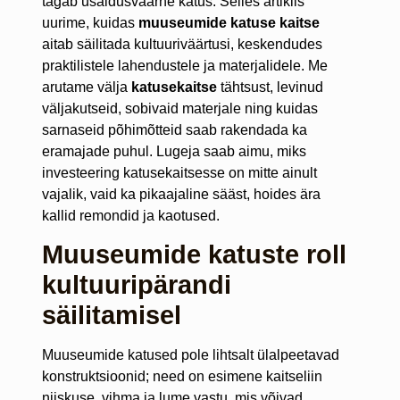
tagab usaldusväärne katus. Selles artiklis
uurime, kuidas
muuseumide katuse kaitse
aitab säilitada kultuuriväärtusi, keskendudes
praktilistele lahendustele ja materjalidele. Me
arutame välja
katusekaitse
tähtsust, levinud
väljakutseid, sobivaid materjale ning kuidas
sarnaseid põhimõtteid saab rakendada ka
eramajade puhul. Lugeja saab aimu, miks
investeering katusekaitsesse on mitte ainult
vajalik, vaid ka pikaajaline sääst, hoides ära
kallid remondid ja kaotused.
Muuseumide katuste roll
kultuuripärandi
säilitamisel
Muuseumide katused pole lihtsalt ülalpeetavad
konstruktsioonid; need on esimene kaitseliin
niiskuse, vihma ja lume vastu, mis võivad