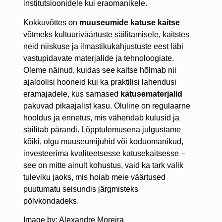
institutsioonidele kui eraomanikele.
Kokkuvõttes on
muuseumide katuse kaitse
võtmeks kultuuriväärtuste säilitamisele, kaitstes
neid niiskuse ja ilmastikukahjustuste eest läbi
vastupidavate materjalide ja tehnoloogiate.
Oleme näinud, kuidas see kaitse hõlmab nii
ajaloolisi hooneid kui ka praktilisi lahendusi
eramajadele, kus sarnased
katusematerjalid
pakuvad pikaajalist kasu. Oluline on regulaarne
hooldus ja ennetus, mis vähendab kulusid ja
säilitab pärandi. Lõpptulemusena julgustame
kõiki, olgu muuseumijuhid või koduomanikud,
investeerima kvaliteetsesse katusekaitsesse –
see on mitte ainult kohustus, vaid ka tark valik
tuleviku jaoks, mis hoiab meie väärtused
puutumatu seisundis järgmisteks
põlvkondadeks.
Image by: Alexandre Moreira