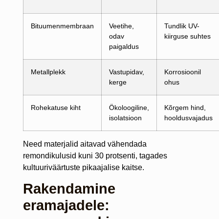
Bituumenmembraan
Veetihe,
Tundlik UV-
odav
kiirguse suhtes
paigaldus
Metallplekk
Vastupidav,
Korrosioonil
kerge
ohus
Rohekatuse kiht
Ökoloogiline,
Kõrgem hind,
isolatsioon
hooldusvajadus
Need materjalid aitavad vähendada
remondikulusid kuni 30 protsenti, tagades
kultuuriväärtuste pikaajalise kaitse.
Rakendamine
eramajadele: