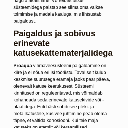
nagu aiakastmine. Võrreldes teiste
süsteemidega paistab see silma oma vaikse
toimimise ja madala kaaluga, mis lihtsustab
paigaldust.
Paigaldus ja sobivus
erinevate
katusekattematerjalidega
Proaqua
vihmaveesüsteemi paigaldamine on
kiire ja ei nõua erilisi tööriistu. Tavaliselt kulub
keskmise suurusega eramaja jaoks paar päeva,
olenevalt katuse keerukusest. Süsteemi
kinnitused on reguleeritavad, mis võimaldab
kohandada seda erinevate katusekivide või -
plaatidega. Eriti hästi sobib see pleki- ja
metallkatustele, kus vee juhtimine peab olema
täpne, et vältida korrosiooni. Kui teie maja
katuseks on eterniit või keraamilised