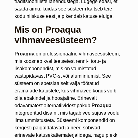
traditsiooniliste lahendustega. Lugege edasi, et
saada aimu, kuidas see süsteem kaitseb teie
kodu niiskuse eest ja pikendab katuse eluiga.
Mis on Proaqua
vihmaveesüsteem?
Proaqua
on professionaalne vihmaveesüsteem,
mis koosneb kvaliteetsetest renni-, toru- ja
lisakomponendist, mis on valmistatud
vastupidavast PVC-st või alumiiniumist. See
süsteem on spetsiaalselt välja töötatud
eramajade katustele, kus vihmavee kogus võib
olla ebakindel ja hooajaline. Erinevalt
odavamatest alternatiividest pakub
Proaqua
integreeritud disaini, mis tagab vee sujuva voolu
ilma ummistusteta. Süsteemi komponendid on
kergesti paigaldatavad ja need sobivad
erinevate katusekattematerjalidega, nagu plekk,