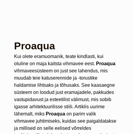
Proaqua
Kui olete eramuomanik, teate kindlasti, kui
oluline on maja kaitsta vihmavee eest.
Proaqua
vihmaveesüsteem on just see lahendus, mis
muudab teie katuserennide ja -torustike
haldamise lihtsaks ja tõhusaks. See kaasaegne
süsteem on loodud just eramajadele, pakkudes
vastupidavust ja esteetilist välimust, mis sobib
igasse arhitektuurilisse stiili. Artiklis uurime
lähemalt, miks
Proaqua
on parim valik
vihmavee juhtimiseks, kuidas see paigaldatakse
ja millised on selle eelised võrreldes