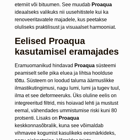
eterniit või bituumen. See muudab
Proaqua
ideaalseks valikuks nii uusehitistele kui ka
renoveeritavatele majadele, kus peetakse
oluliseks praktilisust ja visuaalset harmooniat.
Eelised Proaqua
kasutamisel eramajades
Eramuomanikud hindavad
Proaqua
süsteemi
peamiselt selle pika eluea ja lihtsa hoolduse
tõttu. Süsteem on loodud taluma äärmuslikke
ilmastikutingimusi, nagu lumi, lumi ja tugev tuul,
ilma et see deformeeruks. Üks oluline eelis on
integreeritud filtrid, mis hoiavad lehti ja mustust
eemal, vähendades ummistumise riski kuni 80
protsenti. Lisaks on
Proaqua
keskkonnasõbralik, kuna see võimaldab
vihmavee kogumist kasulikeks eesmärkideks,