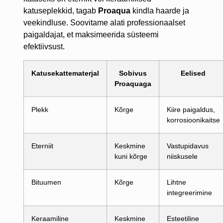
katuseplekkid, tagab
Proaqua
kindla haarde ja
veekindluse. Soovitame alati professionaalset
paigaldajat, et maksimeerida süsteemi
efektiivsust.
Katusekattematerjal
Sobivus
Eelised
Proaquaga
Plekk
Kõrge
Kiire paigaldus,
korrosioonikaitse
Eterniit
Keskmine
Vastupidavus
kuni kõrge
niiskusele
Bituumen
Kõrge
Lihtne
integreerimine
Keraamiline
Keskmine
Esteetiline