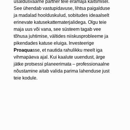
usaldusväärne partner teie eramaja kaitsmisel.
See ühendab vastupidavuse, lihtsa paigalduse
ja madalad hoolduskulud, sobitudes ideaalselt
erinevate katusekattematerjalidega. Olgu teie
maja uus või vana, see süsteem tagab vee
tõhusa juhtimise, vältides niiskusprobleeme ja
pikendades katuse eluiga. Investeerige
Proaqua
sse, et nautida rahulikku meelt iga
vihmapäeva ajal. Kui kaalute uuendust, ärge
jätke protsessi planeerimata – professionaalne
nõustamine aitab valida parima lahenduse just
teie kodule.