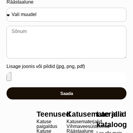
Räästaalune
Lisage joonis või pildid (jpg, png, pdf)
Saada
Teenused
Katusematerjalid
Lae alla
Katuse
Katusematerjalid
kataloog
paigaldus
Vihmaveesüsteemid
Katuse
Räästaalune
Lae alla meie