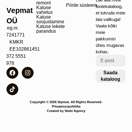
remont
Piirde süsteem
tootekataloog,
Katuse
Vepmat
vahetus
et tutvuda meie
Katuse
OÜ
laia valikuga!
soojustamine
Vaata kõiki
Katuse lekete
Reg.nr.
parandus
meie
17241771
pakkumisi
KMKR
ühes mugavas
EE102861451
kohas.
+372 5551
4978
Saada
kataloog
Copyright © 2026 Vepmat. All Rights Reserved.
Privaatsuspoliitika
Created by Veebi Agency