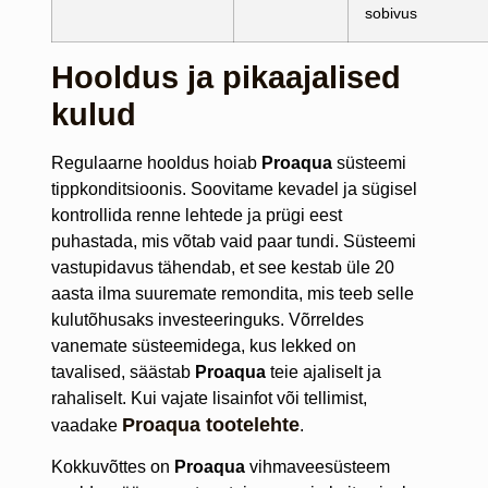
sobivus
Hooldus ja pikaajalised
kulud
Regulaarne hooldus hoiab
Proaqua
süsteemi
tippkonditsioonis. Soovitame kevadel ja sügisel
kontrollida renne lehtede ja prügi eest
puhastada, mis võtab vaid paar tundi. Süsteemi
vastupidavus tähendab, et see kestab üle 20
aasta ilma suuremate remondita, mis teeb selle
kulutõhusaks investeeringuks. Võrreldes
vanemate süsteemidega, kus lekked on
tavalised, säästab
Proaqua
teie ajaliselt ja
rahaliselt. Kui vajate lisainfot või tellimist,
Proaqua tootelehte
vaadake
.
Kokkuvõttes on
Proaqua
vihmaveesüsteem