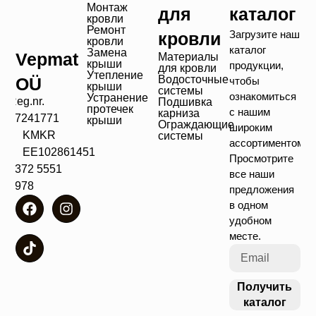
Монтаж
для
каталог
кровли
Ремонт
Загрузите наш
кровли
кровли
каталог
Замена
Vepmat
Материалы
крыши
продукции,
для кровли
Утепление
Водосточные
OÜ
чтобы
крыши
системы
ознакомиться
Устранение
Reg.nr.
Подшивка
протечек
с нашим
карниза
17241771
крыши
Ограждающие
широким
KMKR
системы
ассортиментом!
EE102861451
Просмотрите
+372 5551
все наши
4978
предложения
в одном
удобном
месте.
Получить
каталог