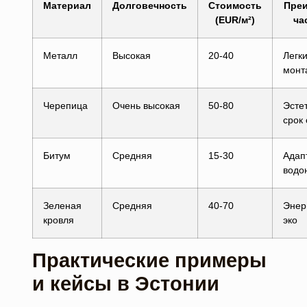
Материал
Долговечность
Стоимость
Пре
(EUR/м²)
ча
Металл
Высокая
20-40
Легк
монт
Черепица
Очень высокая
50-80
Эсте
срок
Битум
Средняя
15-30
Адап
водо
Зеленая
Средняя
40-70
Энер
кровля
эко
Практические примеры
и кейсы в Эстонии