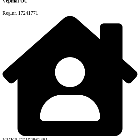
Vepmat OÜ
Reg.nr. 17241771
KMKR EE102861451