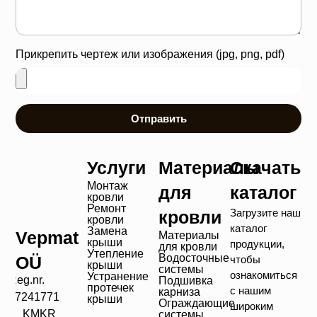
Прикрепить чертеж или изображения (jpg, png, pdf)
Отправить
Услуги
Материалы
Скачать
Монтаж
для
каталог
кровли
Ремонт
Загрузите наш
кровли
кровли
каталог
Замена
Vepmat
Материалы
крыши
продукции,
для кровли
Утепление
Водосточные
OÜ
чтобы
крыши
системы
ознакомиться
Устранение
Reg.nr.
Подшивка
протечек
с нашим
карниза
17241771
крыши
Ограждающие
широким
KMKR
системы