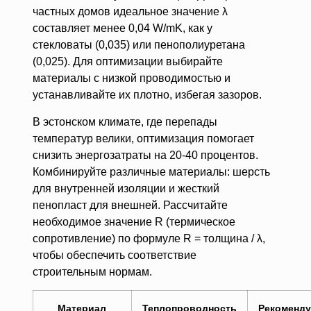
частных домов идеальное значение λ
составляет менее 0,04 W/mK, как у
стекловаты (0,035) или пенополиуретана
(0,025). Для оптимизации выбирайте
материалы с низкой проводимостью и
устанавливайте их плотно, избегая зазоров.
В эстонском климате, где перепады
температур велики, оптимизация помогает
снизить энергозатраты на 20-40 процентов.
Комбинируйте различные материалы: шерсть
для внутренней изоляции и жесткий
пенопласт для внешней. Рассчитайте
необходимое значение R (термическое
сопротивление) по формуле R = толщина / λ,
чтобы обеспечить соответствие
строительным нормам.
Материал
Теплопроводность
Рекоменду