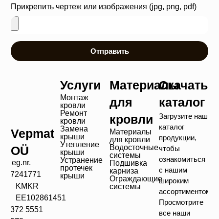
Прикрепить чертеж или изображения (jpg, png, pdf)
Отправить
Услуги
Материалы
Скачать
Монтаж
для
каталог
кровли
Ремонт
Загрузите наш
кровли
кровли
каталог
Замена
Vepmat
Материалы
крыши
продукции,
для кровли
Утепление
Водосточные
OÜ
чтобы
крыши
системы
ознакомиться
Устранение
Reg.nr.
Подшивка
протечек
с нашим
карниза
17241771
крыши
Ограждающие
широким
KMKR
системы
ассортиментом!
EE102861451
Просмотрите
+372 5551
все наши