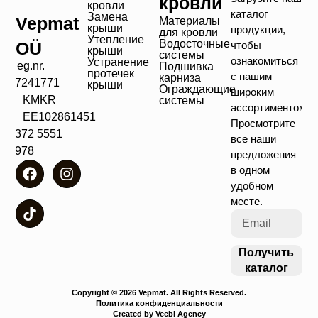
кровли
кровли
каталог
Замена
Vepmat
Материалы
крыши
продукции,
для кровли
Утепление
Водосточные
OÜ
чтобы
крыши
системы
ознакомиться
Устранение
Reg.nr.
Подшивка
протечек
с нашим
карниза
17241771
крыши
Ограждающие
широким
KMKR
системы
ассортиментом!
EE102861451
Просмотрите
+372 5551
все наши
4978
предложения
в одном
удобном
месте.
Получить
каталог
Copyright © 2026 Vepmat. All Rights Reserved.
Политика конфиденциальности
Created by Veebi Agency