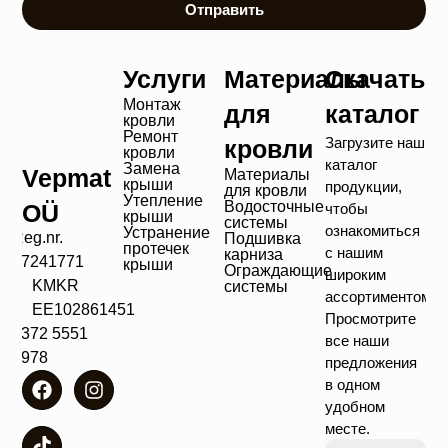
Отправить
Услуги
Материалы
Скачать
Монтаж
для
каталог
кровли
Ремонт
Загрузите наш
кровли
кровли
каталог
Замена
Vepmat
Материалы
крыши
продукции,
для кровли
Утепление
Водосточные
OÜ
чтобы
крыши
системы
ознакомиться
Устранение
Reg.nr.
Подшивка
протечек
с нашим
карниза
17241771
крыши
Ограждающие
широким
KMKR
системы
ассортиментом!
EE102861451
Просмотрите
+372 5551
все наши
4978
предложения
в одном
удобном
месте.