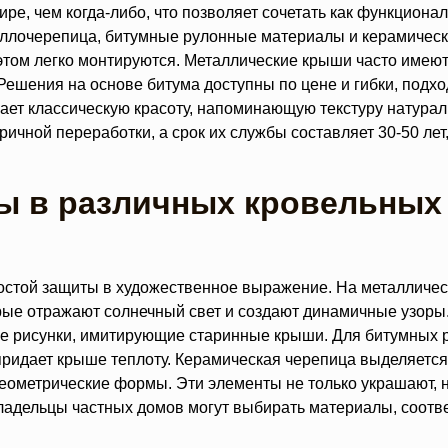
, чем когда-либо, что позволяет сочетать как функциональн
таллочерепица, битумные рулонные материалы и керамическ
и этом легко монтируются. Металлические крыши часто имею
ешения на основе битума доступны по цене и гибки, подхо
гает классическую красоту, напоминающую текстуру натурал
ичной переработки, а срок их службы составляет 30-50 лет,
ы в различных кровельных
стой защиты в художественное выражение. На металличе
рые отражают солнечный свет и создают динамичные узоры
ые рисунки, имитирующие старинные крыши. Для битумных
придает крыше теплоту. Керамическая черепица выделяетс
ометрические формы. Эти элементы не только украшают, 
Владельцы частных домов могут выбирать материалы, соот