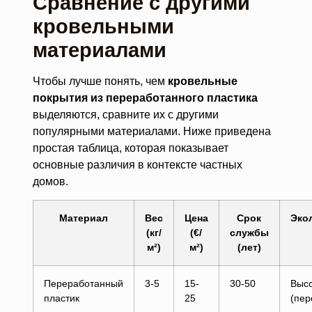
Сравнение с другими
кровельными
материалами
Чтобы лучше понять, чем
кровельные
покрытия из переработанного пластика
выделяются, сравните их с другими
популярными материалами. Ниже приведена
простая таблица, которая показывает
основные различия в контексте частных
домов.
Материал
Вес
Цена
Срок
Эко
(кг/
(€/
службы
м²)
м²)
(лет)
Переработанный
3-5
15-
30-50
Выс
пластик
25
(пер