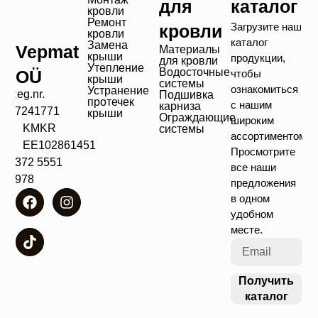
для
каталог
кровли
Ремонт
Загрузите наш
кровли
кровли
каталог
Замена
Vepmat
Материалы
крыши
продукции,
для кровли
Утепление
Водосточные
OÜ
чтобы
крыши
системы
ознакомиться
Устранение
Reg.nr.
Подшивка
протечек
с нашим
карниза
17241771
крыши
Ограждающие
широким
KMKR
системы
ассортиментом!
EE102861451
Просмотрите
+372 5551
все наши
4978
предложения
в одном
удобном
месте.
Получить
каталог