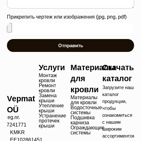
Прикрепить чертеж или изображения (jpg, png, pdf)
Отправить
Услуги
Материалы
Скачать
Монтаж
для
каталог
кровли
Ремонт
Загрузите наш
кровли
кровли
каталог
Замена
Vepmat
Материалы
крыши
продукции,
для кровли
Утепление
Водосточные
OÜ
чтобы
крыши
системы
ознакомиться
Устранение
Reg.nr.
Подшивка
протечек
с нашим
карниза
17241771
крыши
Ограждающие
широким
KMKR
системы
ассортиментом!
EE102861451