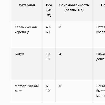
Материал
Вес
Сейсмостойкость
П
(кг/
(баллы 1-5)
м²)
Керамическая
40-
3
Эстет
черепица
50
изол
Битум
10-
4
Гибко
15
деше
Металлический
5-
5
Легки
лист
10
быст
монт