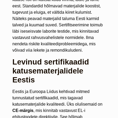
eest. Standardid hõlmavad materjalide koostist,
tugevust ja eluiga, et vältida kiiret kulumist.
Näiteks peavad materjalid taluma Eesti karmid
talved ja kuumad suved. Sertifitseerimine toimub
läbi iseseisvate laborite testide, mis kinnitavad
vastavust rahvusvahelistele normidele. Ilma
nendeta riskite kvaliteediprobleemidega, mis
võivad viia lekete ja remondikuludeni.
Levinud sertifikaadid
katusematerjalidele
Eestis
Eestis ja Euroopa Liidus kehtivad mitmed
tunnustatud sertifikaadid, mis tagavad
katusematerjalide kvaliteedi. Üks olulisemaid on
CE-märgis
, mis kinnitab vastavust EL-i
ehitustoodete direktiivile. See hõlmab