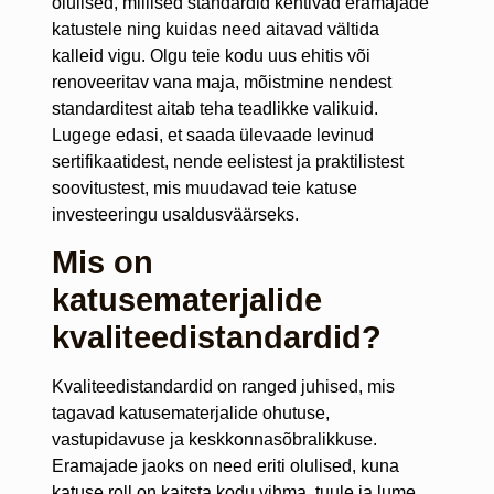
olulised, millised standardid kehtivad eramajade
katustele ning kuidas need aitavad vältida
kalleid vigu. Olgu teie kodu uus ehitis või
renoveeritav vana maja, mõistmine nendest
standarditest aitab teha teadlikke valikuid.
Lugege edasi, et saada ülevaade levinud
sertifikaatidest, nende eelistest ja praktilistest
soovitustest, mis muudavad teie katuse
investeeringu usaldusväärseks.
Mis on
katusematerjalide
kvaliteedistandardid?
Kvaliteedistandardid on ranged juhised, mis
tagavad katusematerjalide ohutuse,
vastupidavuse ja keskkonnasõbralikkuse.
Eramajade jaoks on need eriti olulised, kuna
katuse roll on kaitsta kodu vihma, tuule ja lume