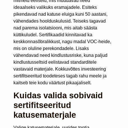
mitmeid eeliseid, mis muudavad need
ideaalseks valikuks eramajadele. Esiteks
pikendavad nad katuse eluiga kuni 50 aastani,
vähendades hoolduskulusid. Teiseks tagavad
nad parema isolatsiooni, mis aitab säästa
küttikuludel. Sertifikaadid kinnitavad ka
keskkonnasõbralikkust, nagu madal VOC-heide,
mis on oluline perekondadele. Lisaks
vähendavad need kindlustusriske, kuna paljud
kindlustusseltsid eelistavad standarditele
vastavaid materjale. Kokkuvõttes investeering
sertifitseeritud toodeteses tagab rahu meele ja
kaitseb teie kodu väärtust pikaajaliselt.
Kuidas valida sobivaid
sertifitseeritud
katusematerjale
Valige katusematerjale, uurides tootja