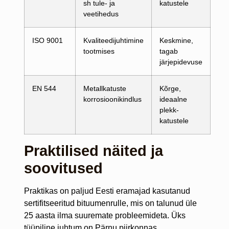
sh tule- ja
katustele
veetihedus
ISO 9001
Kvaliteedijuhtimine
Keskmine,
tootmises
tagab
järjepidevuse
EN 544
Metallkatuste
Kõrge,
korrosioonikindlus
ideaalne
plekk-
katustele
Praktilised näited ja
soovitused
Praktikas on paljud Eesti eramajad kasutanud
sertifitseeritud bituumenrulle, mis on talunud üle
25 aasta ilma suuremate probleemideta. Üks
tüüpiline juhtum on Pärnu piirkonnas