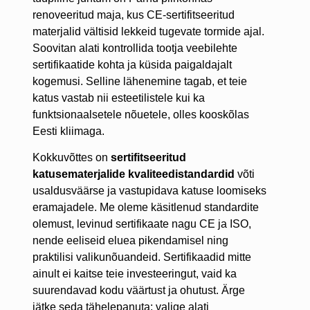
renoveeritud maja, kus CE-sertifitseeritud
materjalid vältisid lekkeid tugevate tormide ajal.
Soovitan alati kontrollida tootja veebilehte
sertifikaatide kohta ja küsida paigaldajalt
kogemusi. Selline lähenemine tagab, et teie
katus vastab nii esteetilistele kui ka
funktsionaalsetele nõuetele, olles kooskõlas
Eesti kliimaga.
Kokkuvõttes on
sertifitseeritud
katusematerjalide kvaliteedistandardid
võti
usaldusväärse ja vastupidava katuse loomiseks
eramajadele. Me oleme käsitlenud standardite
olemust, levinud sertifikaate nagu CE ja ISO,
nende eeliseid eluea pikendamisel ning
praktilisi valikunõuandeid. Sertifikaadid mitte
ainult ei kaitse teie investeeringut, vaid ka
suurendavad kodu väärtust ja ohutust. Ärge
jätke seda tähelepanuta: valige alati