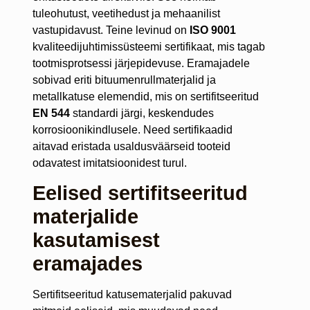
tuleohutust, veetihedust ja mehaanilist
vastupidavust. Teine levinud on
ISO 9001
kvaliteedijuhtimissüsteemi sertifikaat, mis tagab
tootmisprotsessi järjepidevuse. Eramajadele
sobivad eriti bituumenrullmaterjalid ja
metallkatuse elemendid, mis on sertifitseeritud
EN 544
standardi järgi, keskendudes
korrosioonikindlusele. Need sertifikaadid
aitavad eristada usaldusväärseid tooteid
odavatest imitatsioonidest turul.
Eelised sertifitseeritud
materjalide
kasutamisest
eramajades
Sertifitseeritud katusematerjalid pakuvad