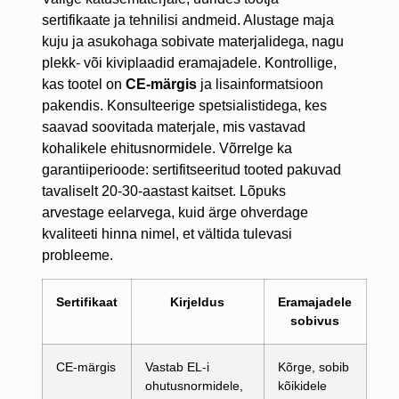
sertifikaate ja tehnilisi andmeid. Alustage maja
kuju ja asukohaga sobivate materjalidega, nagu
plekk- või kiviplaadid eramajadele. Kontrollige,
kas tootel on
CE-märgis
ja lisainformatsioon
pakendis. Konsulteerige spetsialistidega, kes
saavad soovitada materjale, mis vastavad
kohalikele ehitusnormidele. Võrrelge ka
garantiiperioode: sertifitseeritud tooted pakuvad
tavaliselt 20-30-aastast kaitset. Lõpuks
arvestage eelarvega, kuid ärge ohverdage
kvaliteeti hinna nimel, et vältida tulevasi
probleeme.
Sertifikaat
Kirjeldus
Eramajadele
sobivus
CE-märgis
Vastab EL-i
Kõrge, sobib
ohutusnormidele,
kõikidele