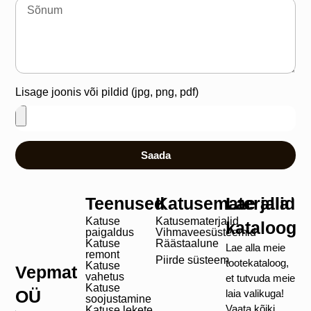
Lisage joonis või pildid (jpg, png, pdf)
Saada
Teenused
Katusematerjalid
Lae alla
Katuse
Katusematerjalid
kataloog
paigaldus
Vihmaveesüsteemid
Katuse
Räästaalune
Lae alla meie
remont
Piirde süsteem
tootekataloog,
Katuse
Vepmat
vahetus
et tutvuda meie
Katuse
OÜ
laia valikuga!
soojustamine
Vaata kõiki
Katuse lekete