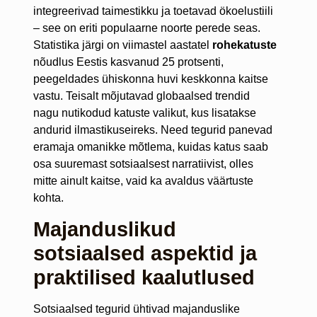
integreerivad taimestikku ja toetavad ökoelustiili
– see on eriti populaarne noorte perede seas.
Statistika järgi on viimastel aastatel
rohekatuste
nõudlus Eestis kasvanud 25 protsenti,
peegeldades ühiskonna huvi keskkonna kaitse
vastu. Teisalt mõjutavad globaalsed trendid
nagu nutikodud katuste valikut, kus lisatakse
andurid ilmastikuseireks. Need tegurid panevad
eramaja omanikke mõtlema, kuidas katus saab
osa suuremast sotsiaalsest narratiivist, olles
mitte ainult kaitse, vaid ka avaldus väärtuste
kohta.
Majanduslikud
sotsiaalsed aspektid ja
praktilised kaalutlused
Sotsiaalsed tegurid ühtivad majanduslike