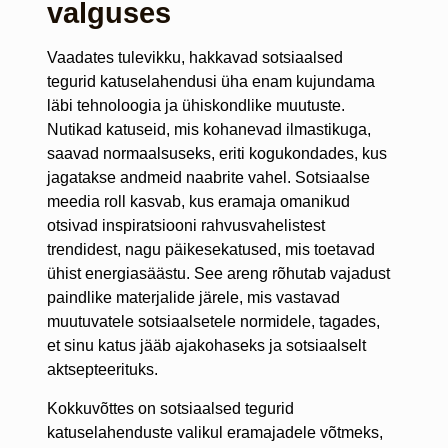
valguses
Vaadates tulevikku, hakkavad sotsiaalsed
tegurid katuselahendusi üha enam kujundama
läbi tehnoloogia ja ühiskondlike muutuste.
Nutikad katuseid, mis kohanevad ilmastikuga,
saavad normaalsuseks, eriti kogukondades, kus
jagatakse andmeid naabrite vahel. Sotsiaalse
meedia roll kasvab, kus eramaja omanikud
otsivad inspiratsiooni rahvusvahelistest
trendidest, nagu päikesekatused, mis toetavad
ühist energiasäästu. See areng rõhutab vajadust
paindlike materjalide järele, mis vastavad
muutuvatele sotsiaalsetele normidele, tagades,
et sinu katus jääb ajakohaseks ja sotsiaalselt
aktsepteerituks.
Kokkuvõttes on sotsiaalsed tegurid
katuselahenduste valikul eramajadele võtmeks,