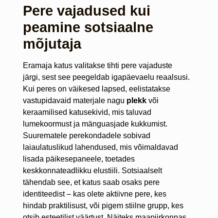
Pere vajadused kui
peamine sotsiaalne
mõjutaja
Eramaja katus valitakse tihti pere vajaduste
järgi, sest see peegeldab igapäevaelu reaalsusi.
Kui peres on väikesed lapsed, eelistatakse
vastupidavaid materjale nagu
plekk
või
keraamilised katusekivid, mis taluvad
lumekoormust ja mänguasjade kukkumist.
Suurematele perekondadele sobivad
laiaulatuslikud lahendused, mis võimaldavad
lisada päikesepaneele, toetades
keskkonnateadlikku elustiili. Sotsiaalselt
tähendab see, et katus saab osaks pere
identiteedist – kas olete aktiivne pere, kes
hindab praktilisust, või pigem stiilne grupp, kes
otsib esteetilist väärtust. Näiteks maapiirkonnas