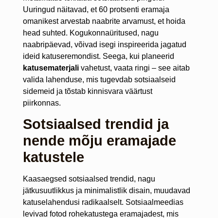
Uuringud näitavad, et 60 protsenti eramaja
omanikest arvestab naabrite arvamust, et hoida
head suhted. Kogukonnaüritused, nagu
naabripäevad, võivad isegi inspireerida jagatud
ideid katuseremondist. Seega, kui planeerid
katusematerjali
vahetust, vaata ringi – see aitab
valida lahenduse, mis tugevdab sotsiaalseid
sidemeid ja tõstab kinnisvara väärtust
piirkonnas.
Sotsiaalsed trendid ja
nende mõju eramajade
katustele
Kaasaegsed sotsiaalsed trendid, nagu
jätkusuutlikkus ja minimalistlik disain, muudavad
katuselahendusi radikaalselt. Sotsiaalmeedias
levivad fotod rohekatustega eramajadest, mis