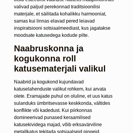
valivad paljud perekonnad traditsioonilisi
materjale, et säilitada kohalikku harmooniat,
samas kui linnas elavad pered leiavad
inspiratsiooni sotsiaalmeediast, kus jagatakse
moodsate katusedega kodude pilte.
Naabruskonna ja
kogukonna roll
katusematerjali valikul
Naabrid ja kogukond kujundavad
katuselahenduste valikut rohkem, kui arvata
olete. Eramajade puhul on oluline, et uus katus
sulanduks ümbritsevasse keskkonda, vältides
konflikte või kadedust. Kui piirkonnas
domineerivad punased keraamilised
katusekividega majad, võib erksavärviline
metallkatus tekitada sotsiaalseid pingeid.