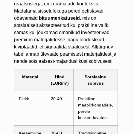
reaalsustega, eriti eramajade kontekstis.
Madalama sissetulekuga pered eelistavad
odavamaid
bituumenkatuseid
, mis on
sotsiaalselt aktsepteeritud kui praktiline valik,
samas kui jõukamad omanikud investeerivad
premium-materjalidesse, nagu looduslikud
kiviplaadid, et signaalida staatusest. Alljärgnev
tabel annab ülevaate peamistest materjalidest ja
nende sotsiaalsest-majanduslikust sobivusest:
Materjal
Hind
Sotsiaalne
(EUR/m²)
sobivus
Plekk
20-40
Praktiline
maapiirkondadele,
perele
keskenduvatele
Keraamiline
30-60
Traditsiooniline,