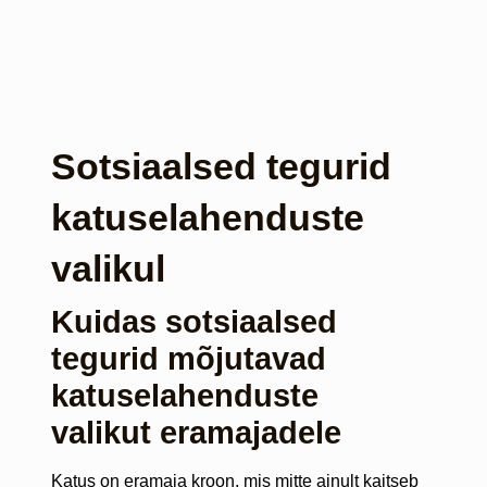
Sotsiaalsed tegurid
katuselahenduste
valikul
Kuidas sotsiaalsed
tegurid mõjutavad
katuselahenduste
valikut eramajadele
Katus on eramaja kroon, mis mitte ainult kaitseb