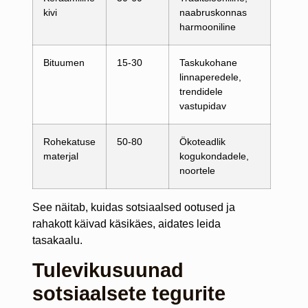
kivi
naabruskonnas
harmooniline
Bituumen
15-30
Taskukohane
linnaperedele,
trendidele
vastupidav
Rohekatuse
50-80
Ökoteadlik
materjal
kogukondadele,
noortele
See näitab, kuidas sotsiaalsed ootused ja
rahakott käivad käsikäes, aidates leida
tasakaalu.
Tulevikusuunad
sotsiaalsete tegurite