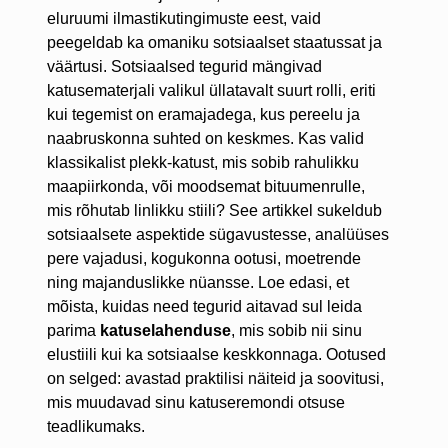
eluruumi ilmastikutingimuste eest, vaid
peegeldab ka omaniku sotsiaalset staatussat ja
väärtusi. Sotsiaalsed tegurid mängivad
katusematerjali valikul üllatavalt suurt rolli, eriti
kui tegemist on eramajadega, kus pereelu ja
naabruskonna suhted on keskmes. Kas valid
klassikalist plekk-katust, mis sobib rahulikku
maapiirkonda, või moodsemat bituumenrulle,
mis rõhutab linlikku stiili? See artikkel sukeldub
sotsiaalsete aspektide sügavustesse, analüüses
pere vajadusi, kogukonna ootusi, moetrende
ning majanduslikke nüansse. Loe edasi, et
mõista, kuidas need tegurid aitavad sul leida
parima
katuselahenduse
, mis sobib nii sinu
elustiili kui ka sotsiaalse keskkonnaga. Ootused
on selged: avastad praktilisi näiteid ja soovitusi,
mis muudavad sinu katuseremondi otsuse
teadlikumaks.