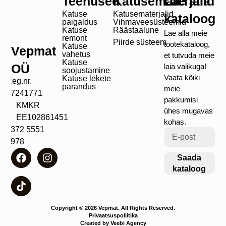
Teenused
Katusematerjalid
Lae alla
Katuse
Katusematerjalid
kataloog
paigaldus
Vihmaveesüsteemid
Katuse
Räästaalune
Lae alla meie
remont
Piirde süsteem
tootekataloog,
Katuse
Vepmat
vahetus
et tutvuda meie
Katuse
OÜ
laia valikuga!
soojustamine
Vaata kõiki
Katuse lekete
Reg.nr.
parandus
meie
17241771
pakkumisi
KMKR
ühes mugavas
EE102861451
kohas.
+372 5551
4978
Saada
kataloog
Copyright © 2026 Vepmat. All Rights Reserved.
Privaatsuspoliitika
Created by Veebi Agency