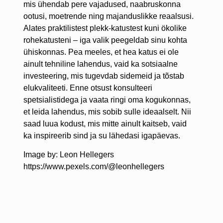
mis ühendab pere vajadused, naabruskonna
ootusi, moetrende ning majanduslikke reaalsusi.
Alates praktilistest plekk-katustest kuni ökolike
rohekatusteni – iga valik peegeldab sinu kohta
ühiskonnas. Pea meeles, et hea katus ei ole
ainult tehniline lahendus, vaid ka sotsiaalne
investeering, mis tugevdab sidemeid ja tõstab
elukvaliteeti. Enne otsust konsulteeri
spetsialistidega ja vaata ringi oma kogukonnas,
et leida lahendus, mis sobib sulle ideaalselt. Nii
saad luua kodust, mis mitte ainult kaitseb, vaid
ka inspireerib sind ja su lähedasi igapäevas.
Image by: Leon Hellegers
https://www.pexels.com/@leonhellegers