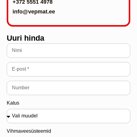
+372 5551 4978
info@vepmat.ee
Uuri hinda
Katus
Vihmaveesüsteemid