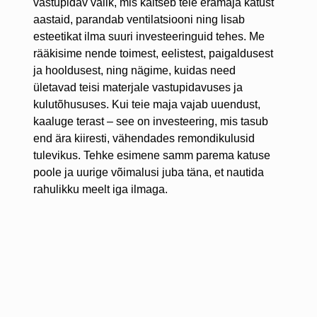
vastupidav valik, mis kaitseb teie eramaja katust
aastaid, parandab ventilatsiooni ning lisab
esteetikat ilma suuri investeeringuid tehes. Me
rääkisime nende toimest, eelistest, paigaldusest
ja hooldusest, ning nägime, kuidas need
ületavad teisi materjale vastupidavuses ja
kulutõhususes. Kui teie maja vajab uuendust,
kaaluge terast – see on investeering, mis tasub
end ära kiiresti, vähendades remondikulusid
tulevikus. Tehke esimene samm parema katuse
poole ja uurige võimalusi juba täna, et nautida
rahulikku meelt iga ilmaga.