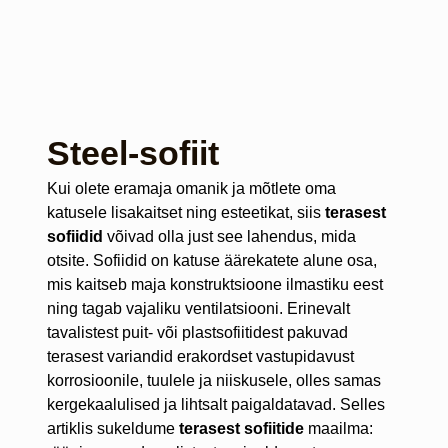
Steel-sofiit
Kui olete eramaja omanik ja mõtlete oma
katusele lisakaitset ning esteetikat, siis
terasest
sofiidid
võivad olla just see lahendus, mida
otsite. Sofiidid on katuse äärekatete alune osa,
mis kaitseb maja konstruktsioone ilmastiku eest
ning tagab vajaliku ventilatsiooni. Erinevalt
tavalistest puit- või plastsofiitidest pakuvad
terasest variandid erakordset vastupidavust
korrosioonile, tuulele ja niiskusele, olles samas
kergekaalulised ja lihtsalt paigaldatavad. Selles
artiklis sukeldume
terasest sofiitide
maailma: