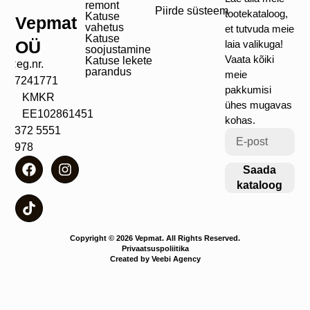
remont
Piirde süsteem
tootekataloog,
Katuse
Vepmat
vahetus
et tutvuda meie
Katuse
OÜ
laia valikuga!
soojustamine
Vaata kõiki
Katuse lekete
Reg.nr.
parandus
meie
17241771
pakkumisi
KMKR
ühes mugavas
EE102861451
kohas.
+372 5551
4978
Saada
kataloog
Copyright © 2026 Vepmat. All Rights Reserved.
Privaatsuspoliitika
Created by Veebi Agency