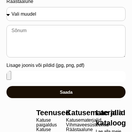
Räästaalune
Lisage joonis või pildid (jpg, png, pdf)
Saada
Teenused
Katusematerjalid
Lae alla
Katuse
Katusematerjalid
kataloog
paigaldus
Vihmaveesüsteemid
Katuse
Räästaalune
Lae alla meie