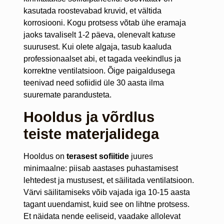
kasutada roostevabad kruvid, et vältida
korrosiooni. Kogu protsess võtab ühe eramaja
jaoks tavaliselt 1-2 päeva, olenevalt katuse
suurusest. Kui olete algaja, tasub kaaluda
professionaalset abi, et tagada veekindlus ja
korrektne ventilatsioon. Õige paigaldusega
teenivad need sofiidid üle 30 aasta ilma
suuremate parandusteta.
Hooldus ja võrdlus
teiste materjalidega
Hooldus on
terasest sofiitide
juures
minimaalne: piisab aastases puhastamisest
lehtedest ja mustusest, et säilitada ventilatsioon.
Värvi säilitamiseks võib vajada iga 10-15 aasta
tagant uuendamist, kuid see on lihtne protsess.
Et näidata nende eeliseid, vaadake allolevat