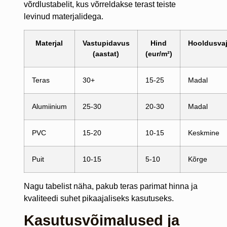
võrdlustabelit, kus võrreldakse terast teiste
levinud materjalidega.
Materjal
Vastupidavus
Hind
Hooldusva
(aastat)
(eur/m²)
Teras
30+
15-25
Madal
Alumiinium
25-30
20-30
Madal
PVC
15-20
10-15
Keskmine
Puit
10-15
5-10
Kõrge
Nagu tabelist näha, pakub teras parimat hinna ja
kvaliteedi suhet pikaajaliseks kasutuseks.
Kasutusvõimalused ja