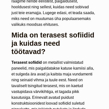
räägime nende eelistest, paigaldusest,
hooldusest ning sellest, kuidas need sobivad
just teie eramajja. Lugege edasi, et teada saada,
miks need on muutumas üha populaarsemaks
valikuks moodsas ehituses.
Mida on terasest sofiidid
ja kuidas need
töötavad?
Terasest sofiidid
on metallist valmistatud
paneelid, mis paigaldatakse katuse karniisi alla,
et sulgeda ära avad ja kaitsta maja vundamenti
ning seinaid vihma ja tuule eest. Need on
tavaliselt tsingitud terasest, mis on kaetud
vastupidava värvikihtiga, et tagada pikk
kasutusiga. Erinevalt avatud puidust
konstruktsioonidest loovad sofiidid suletud