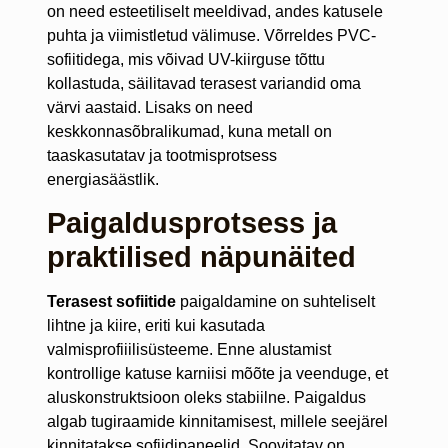
on need esteetiliselt meeldivad, andes katusele
puhta ja viimistletud välimuse. Võrreldes PVC-
sofiitidega, mis võivad UV-kiirguse tõttu
kollastuda, säilitavad terasest variandid oma
värvi aastaid. Lisaks on need
keskkonnasõbralikumad, kuna metall on
taaskasutatav ja tootmisprotsess
energiasäästlik.
Paigaldusprotsess ja
praktilised näpunäited
Terasest sofiitide
paigaldamine on suhteliselt
lihtne ja kiire, eriti kui kasutada
valmisprofiiilisüsteeme. Enne alustamist
kontrollige katuse karniisi mõõte ja veenduge, et
aluskonstruktsioon oleks stabiilne. Paigaldus
algab tugiraamide kinnitamisest, millele seejärel
kinnitatakse sofiidipaneelid. Soovitatav on