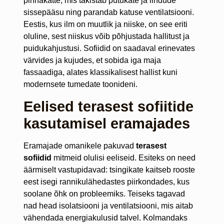
pinnakatte, mis takistab putukate ja lindude
sissepääsu ning parandab katuse ventilatsiooni.
Eestis, kus ilm on muutlik ja niiske, on see eriti
oluline, sest niiskus võib põhjustada hallitust ja
puidukahjustusi. Sofiidid on saadaval erinevates
värvides ja kujudes, et sobida iga maja
fassaadiga, alates klassikalisest hallist kuni
modernsete tumedate toonideni.
Eelised terasest sofiitide
kasutamisel eramajades
Eramajade omanikele pakuvad
terasest
sofiidid
mitmeid olulisi eeliseid. Esiteks on need
äärmiselt vastupidavad: tsingikate kaitseb rooste
eest isegi rannikulähedastes piirkondades, kus
soolane õhk on probleemiks. Teiseks tagavad
nad head isolatsiooni ja ventilatsiooni, mis aitab
vähendada energiakulusid talvel. Kolmandaks