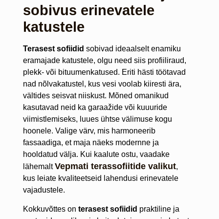
sobivus erinevatele
katustele
Terasest sofiidid
sobivad ideaalselt enamiku
eramajade katustele, olgu need siis profiiliraud,
plekk- või bituumenkatused. Eriti hästi töötavad
nad nõlvakatustel, kus vesi voolab kiiresti ära,
vältides seisvat niiskust. Mõned omanikud
kasutavad neid ka garaažide või kuuuride
viimistlemiseks, luues ühtse välimuse kogu
hoonele. Valige värv, mis harmoneerib
fassaadiga, et maja näeks modernne ja
hooldatud välja. Kui kaalute ostu, vaadake
Vepmati terassofiitide valikut
lähemalt
,
kus leiate kvaliteetseid lahendusi erinevatele
vajadustele.
Kokkuvõttes on
terasest sofiidid
praktiline ja