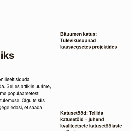
Bituumen katus:
Tulevikusuunad
kaasaegsetes projektides
iks
niliselt siduda
a. Selles artiklis uurime,
me populaarsetest
 tulemuse. Olgu te siis
ugege edasi, et saada
Katusetööd: Tellida
katusetöid – juhend
kvaliteetsete katusetöölaste