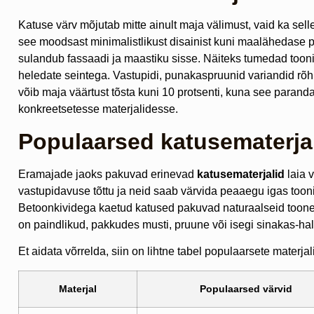
Katuse värv mõjutab mitte ainult maja välimust, vaid ka sel
see moodsast minimalistlikust disainist kuni maalähedase 
sulandub fassaadi ja maastiku sisse. Näiteks tumedad tooni
heledate seintega. Vastupidi, punakaspruunid variandid rõhut
võib maja väärtust tõsta kuni 10 protsenti, kuna see parand
konkreetsetesse materjalidesse.
Populaarsed katusematerjal
Eramajade jaoks pakuvad erinevad
katusematerjalid
laia 
vastupidavuse tõttu ja neid saab värvida peaaegu igas toonis
Betoonkividega kaetud katused pakuvad naturaalseid toone 
on paindlikud, pakkudes musti, pruune või isegi sinakas-ha
Et aidata võrrelda, siin on lihtne tabel populaarsete materja
Materjal
Populaarsed värvid