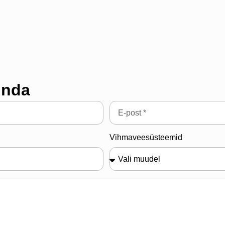
inda
Vihmaveesüsteemid