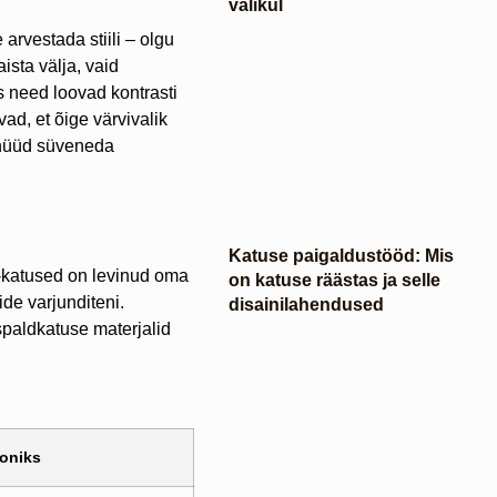
valikul
arvestada stiili – olgu
ista välja, vaid
s need loovad kontrasti
ad, et õige värvivalik
e nüüd süveneda
Katuse paigaldustööd: Mis
k-katused on levinud oma
on katuse räästas ja selle
ide varjunditeni.
disainilahendused
paldkatuse materjalid
ooniks