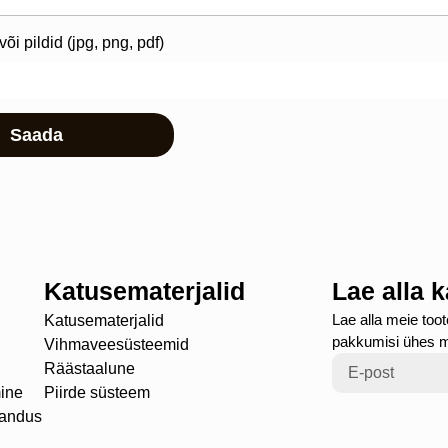
õi pildid (jpg, png, pdf)
Saada
Katusematerjalid
Lae alla 
Lae alla meie toot
Katusematerjalid
pakkumisi ühes 
Vihmaveesüsteemid
Räästaalune
ine
Piirde süsteem
randus