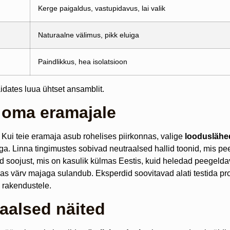
Kerge paigaldus, vastupidavus, lai valik
Naturaalne välimus, pikk eluiga
Paindlikkus, hea isolatsioon
aidates luua ühtset ansamblit.
i oma eramajale
. Kui teie eramaja asub rohelises piirkonnas, valige
looduslähe
aga. Linna tingimustes sobivad neutraalsed hallid toonid, mis 
vad soojust, mis on kasulik külmas Eestis, kuid heledad peegel
uidas värv majaga sulandub. Eksperdid soovitavad alati testida p
le rakendustele.
eaalsed näited