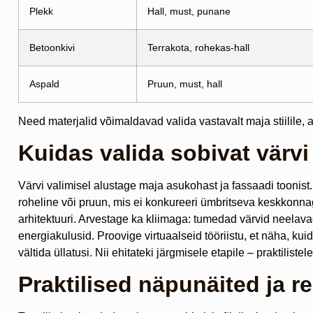
Plekk
Hall, must, punane
Betoonkivi
Terrakota, rohekas-hall
Aspald
Pruun, must, hall
Need materjalid võimaldavad valida vastavalt maja stiilile, 
Kuidas valida sobivat värv
Värvi valimisel alustage maja asukohast ja fassaadi toonist
roheline või pruun, mis ei konkureeri ümbritseva keskkonn
arhitektuuri. Arvestage ka kliimaga: tumedad värvid neela
energiakulusid. Proovige virtuaalseid tööriistu, et näha, k
vältida üllatusi. Nii ehitateki järgmisele etapile – praktiliste
Praktilised näpunäited ja r