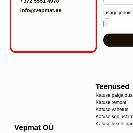
+372 5551 4978
info@vepmat.ee
Lisage joonis v
Teenused
Katuse paigaldus
Katuse remont
Katuse vahetus
Katuse soojustam
Katuse lekete pa
Vepmat OÜ