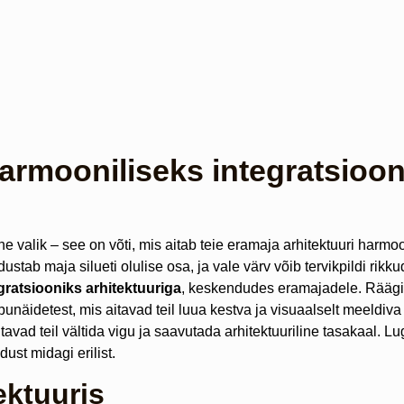
armooniliseks integratsioon
e valik – see on võti, mis aitab teie eramaja arhitektuuri harmoo
b maja silueti olulise osa, ja vale värv võib tervikpildi rikkud
gratsiooniks arhitektuuriga
, keskendudes eramajadele. Räägi
äpunäidetest, mis aitavad teil luua kestva ja visuaalselt meeldiva
vad teil vältida vigu ja saavutada arhitektuuriline tasakaal. L
ust midagi erilist.
ektuuris