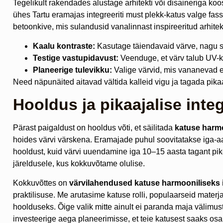
Tegelikult rakendades alustage arhitekti või disaineriga koo
ühes Tartu eramajas integreeriti must plekk-katus valge fassa
betoonkive, mis sulandusid vanalinnast inspireeritud arhitekt
Kaalu kontraste:
Kasutage täiendavaid värve, nagu s
Testige vastupidavust:
Veenduge, et värv talub UV-ki
Planeerige tulevikku:
Valige värvid, mis vananevad e
Need näpunäited aitavad vältida kalleid vigu ja tagada pikaa
Hooldus ja pikaajalise inte
Pärast paigaldust on hooldus võti, et säilitada
katuse harmo
hoides värvi värskena. Eramajade puhul soovitatakse iga-aas
hooldust, kuid värvi uuendamine iga 10–15 aasta tagant piken
järeldusele, kus kokkuvõtame olulise.
Kokkuvõttes on
värvilahendused katuse harmooniliseks 
praktilisuse. Me arutasime katuse rolli, populaarseid materja
hoolduseks. Õige valik mitte ainult ei paranda maja välimus
investeerige aega planeerimisse, et teie katusest saaks osa a