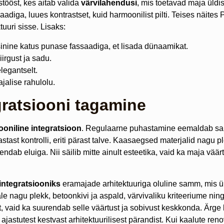
stööst, kes aitab valida
värvilahendusi
, mis toetavad maja üldis
adiga, luues kontrastset, kuid harmoonilist pilti. Teises näites 
uuri sisse. Lisaks:
inine katus punase fassaadiga, et lisada dünaamikat.
irgust ja sadu.
legantselt.
jalise rahulolu.
gratsiooni tagamine
oniline integratsioon
. Regulaarne puhastamine eemaldab sa
tast kontrolli, eriti pärast talve. Kaasaegsed materjalid nagu
dab eluiga. Nii säilib mitte ainult esteetika, vaid ka maja väär
integratsiooniks
eramajade arhitektuuriga oluline samm, mis ü
le nagu plekk, betoonkivi ja aspald, värvivaliku kriteeriume ning
t, vaid ka suurendab selle väärtust ja sobivust keskkonda. Ärge
jastutest kestvast arhitektuurilisest pärandist. Kui kaalute reno