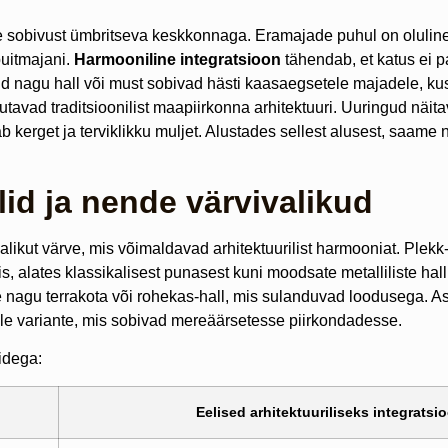
le sobivust ümbritseva keskkonnaga. Eramajade puhul on oluline 
puitmajani.
Harmooniline integratsioon
tähendab, et katus ei pa
d nagu hall või must sobivad hästi kaasaegsetele majadele, ku
avad traditsioonilist maapiirkonna arhitektuuri. Uuringud näitav
ab kerget ja terviklikku muljet. Alustades sellest alusest, saam
id ja nende värvivalikud
valikut värve, mis võimaldavad arhitektuurilist harmooniat. Plek
, alates klassikalisest punasest kuni moodsate metalliliste hall
nagu terrakota või rohekas-hall, mis sulanduvad loodusega. As
lle variante, mis sobivad mereäärsetesse piirkondadesse.
lidega:
Eelised arhitektuuriliseks integratsi