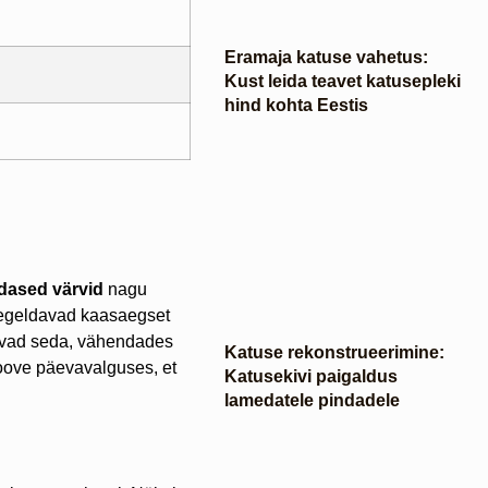
Eramaja katuse vahetus:
Kust leida teavet katusepleki
hind kohta Eestis
dased värvid
nagu
peegeldavad kaasaegset
davad seda, vähendades
Katuse rekonstrueerimine:
roove päevavalguses, et
Katusekivi paigaldus
lamedatele pindadele