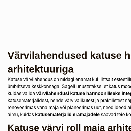
Värvilahendused katuse h
arhitektuuriga
Katuse värvilahendus on midagi enamat kui lihtsalt esteetilin
ümbritseva keskkonnaga. Sageli unustatakse, et katus moodusta
kuidas valida
värvilahendusi katuse harmooniliseks inte
katusematerjalidest, nende värvivalikutest ja praktilistest n
renoveerimas vana maja või planeerimas uut, need ideed aita
aimu, kuidas
katusematerjalid eramajadele
saavad teie kod
Katuse värvi roll maja arhit