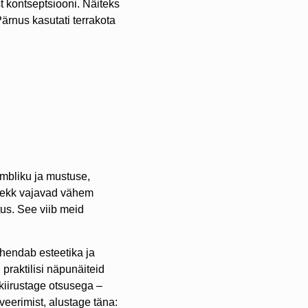
t kontseptsiooni. Näiteks
Pärnus kasutati terrakota
mbliku ja mustuse,
 plekk vajavad vähem
tus. See viib meid
hendab esteetika ja
 praktilisi näpunäiteid
 kiirustage otsusega –
veerimist, alustage täna: